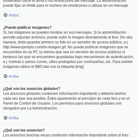
moderador borre el tema o los emoticones del mensaje. La administración
puede fijar un límite para el número de emoticones a utilizar en un mensaje.
Arriba
¿Puedo publicar imagenes?
Sí, las imágenes se pueden mostrar en sus mensajes. Si la administración
permite adjuntar archivos, puede subir la imagen directamente al foro. De otra
manera, debe guardar primero su foto en un servidor de acceso público, e.j.
http://www.ejemplo.com/mi-imagen.gif. No puede publicar imágenes que se
encuentren en su PC (a menos que sea un servidor de acceso público) ni
tampoco las que se encuentren guardadas bajo mecanismos de autenticación,
e.j. hotmail o yahoo correo, sitios protegidos por contraseñas, etc. Para exhibir
imágenes utilice el BBCode con la etiqueta [img].
Arriba
¿Qué son los anuncios globales?
Los anuncios globales contienen información importante y debería leerlos
cada vez que sea posible. Éstos aparecerán al principio de cada foro y en el
Panel de Control de Usuario. Los permisos para anuncios globales son
otorgados por La Administración.
Arriba
¿Qué son los anuncios?
Los anuncios muchas veces contienen información importante sobre el foro