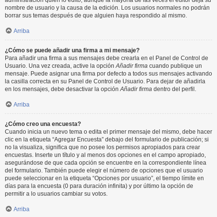
administración quién lo editó, aunque la mayoría de las veces el editor deja su
nombre de usuario y la causa de la edición. Los usuarios normales no podrán
borrar sus temas después de que alguien haya respondido al mismo.
Arriba
¿Cómo se puede añadir una firma a mi mensaje?
Para añadir una firma a sus mensajes debe crearla en el Panel de Control de
Usuario. Una vez creada, active la opción
Añadir firma
cuando publique un
mensaje. Puede asignar una firma por defecto a todos sus mensajes activando
la casilla correcta en su Panel de Control de Usuario. Para dejar de añadirla
en los mensajes, debe desactivar la opción
Añadir firma
dentro del perfil.
Arriba
¿Cómo creo una encuesta?
Cuando inicia un nuevo tema o edita el primer mensaje del mismo, debe hacer
clic en la etiqueta “Agregar Encuesta” debajo del formulario de publicación; si
no la visualiza, significa que no posee los permisos apropiados para crear
encuestas. Inserte un título y al menos dos opciones en el campo apropiado,
asegurándose de que cada opción se encuentre en la correspondiente línea
del formulario. También puede elegir el número de opciones que el usuario
puede seleccionar en la etiqueta “Opciones por usuario”, el tiempo límite en
días para la encuesta (0 para duración infinita) y por último la opción de
permitir a lo usuarios cambiar su votos.
Arriba