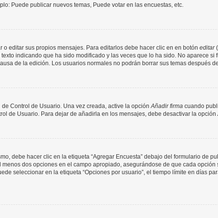
mplo: Puede publicar nuevos temas, Puede votar en las encuestas, etc.
 o editar sus propios mensajes. Para editarlos debe hacer clic en en botón
editar
(
texto indicando que ha sido modificado y las veces que lo ha sido. No aparece si 
a causa de la edición. Los usuarios normales no podrán borrar sus temas después 
 de Control de Usuario. Una vez creada, active la opción
Añadir firma
cuando publi
trol de Usuario. Para dejar de añadirla en los mensajes, debe desactivar la opción
o, debe hacer clic en la etiqueta “Agregar Encuesta” debajo del formulario de publi
 al menos dos opciones en el campo apropiado, asegurándose de que cada opción se
 seleccionar en la etiqueta “Opciones por usuario”, el tiempo límite en días para 