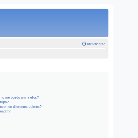
Identificarse
mo me puedo unir a ellos?
Grupo?
ecen en diferentes colores?
inado”?