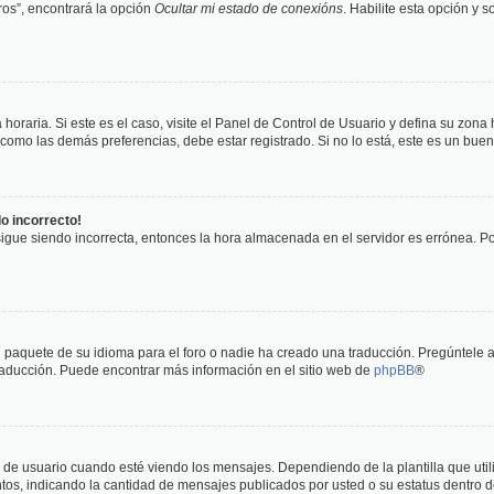
os”, encontrará la opción
Ocultar mi estado de conexións
. Habilite esta opción y 
horaria. Si este es el caso, visite el Panel de Control de Usuario y defina su zona
 como las demás preferencias, debe estar registrado. Si no lo está, este es un bu
do incorrecto!
 sigue siendo incorrecta, entonces la hora almacenada en el servidor es errónea. P
 paquete de su idioma para el foro o nadie ha creado una traducción. Pregúntele a
 traducción. Puede encontrar más información en el sitio web de
phpBB
®
suario cuando esté viendo los mensajes. Dependiendo de la plantilla que utilice
ntos, indicando la cantidad de mensajes publicados por usted o su estatus dentro