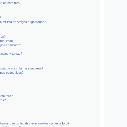
n en este foro!
?
e mi lista de Amigos e Ignorados?
ros?
resultado?
ina en blanco?
nsajes y temas?
vorito y suscribirme a un tema?
emas específicos?
ste foro?
tos?
busos o usos ilegales relacionados con este foro?