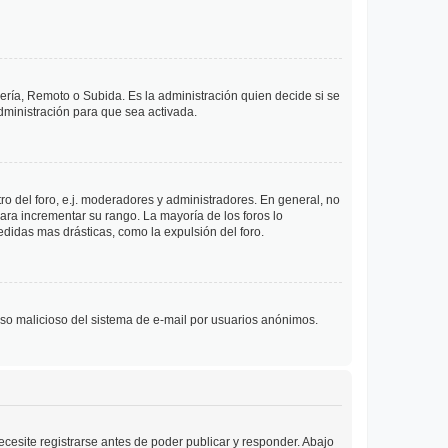
lería, Remoto o Subida. Es la administración quien decide si se
ministración para que sea activada.
o del foro, e.j. moderadores y administradores. En general, no
ara incrementar su rango. La mayoría de los foros lo
didas mas drásticas, como la expulsión del foro.
l uso malicioso del sistema de e-mail por usuarios anónimos.
cesite registrarse antes de poder publicar y responder. Abajo