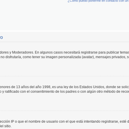
¿Cómo puedo ponerme en contacto con un 
ro
adores y Moderadores. En algunos casos necesitará registrarse para publicar temas
no disfrutaría, como tener su imagen personalizada (avatar), mensajes privados, s
res de 13 años del año 1998, es una ley de los Estados Unidos, donde se solicita 
to y ratificado con el consentimiento de los padres o con algún otro método de rec
ección IP o que el nombre de usuario con el que está intentando registrarse, esté 
l sitio.