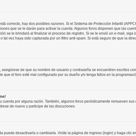
stá correcto, hay dos posibles razones. Si el Sistema de Protección Infantil (APPC
iones que se le darán para activar la cuenta. Algunos foros disponen que las cuen
ón se le brindará al finalizar el proceso de registro. Si se le envió un e-mail, siga
o tal vez haya sido capturada por un filtro anti-spam. Si está seguro de que la di
o, asegúrese de que su nombre de usuario y contraseña se encuentren escritos co
 que el foro esté mal configurado por su dueño y/o tenga fallos en la programació
rme!
su cuenta por alguna razón. También, algunos foros periódicamente remueven sus 
strese de nuevo y participe de las discuciones.
 puede desactivarla o cambiarla. Visite la página de ingreso (login) y haga clic 