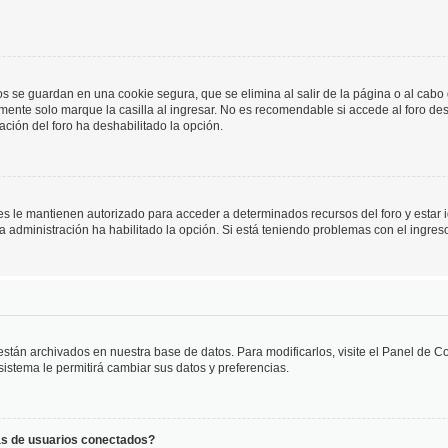
os se guardan en una cookie segura, que se elimina al salir de la página o al cab
ente solo marque la casilla al ingresar. No es recomendable si accede al foro des
tración del foro ha deshabilitado la opción.
les le mantienen autorizado para acceder a determinados recursos del foro y estar
 la administración ha habilitado la opción. Si está teniendo problemas con el ingres
 están archivados en nuestra base de datos. Para modificarlos, visite el Panel de 
 sistema le permitirá cambiar sus datos y preferencias.
as de usuarios conectados?