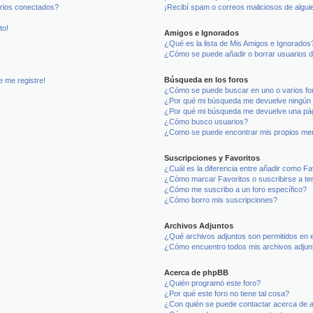
arios conectados?
¡Recibí spam o correos maliciosos de alguie
to!
Amigos e Ignorados
¿Qué es la lista de Mis Amigos e Ignorados
¿Cómo se puede añadir o borrar usuarios d
Búsqueda en los foros
e me registre!
¿Cómo se puede buscar en uno o varios fo
¿Por qué mi búsqueda me devuelve ningún 
¿Por qué mi búsqueda me devuelve una pág
¿Cómo busco usuarios?
¿Como se puede encontrar mis propios me
Suscripciones y Favoritos
¿Cuál es la diferencia entre añadir como Fa
¿Cómo marcar Favoritos o suscribirse a t
¿Cómo me suscribo a un foro específico?
¿Cómo borro mis suscripciones?
Archivos Adjuntos
¿Qué archivos adjuntos son permitidos en e
¿Cómo encuentro todos mis archivos adjun
Acerca de phpBB
¿Quién programó este foro?
¿Por qué este foro no tiene tal cosa?
¿Con quién se puede contactar acerca de a