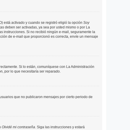
O) está activado y cuando se registró eligió la opción
Soy
tas deben ser activadas, ya sea por usted mismo o por La
 las instrucciones. Si no recibió ningún e-mail, seguramente la
rección de e-mail que proporcionó es correcta, envíe un mensaje
rrectamente. Si lo están, comuníquese con La Administración
n, por lo que necesitaría ser reparado.
usuarios que no publicaron mensajes por cierto periodo de
en
Olvidé mi contraseña
. Siga las instrucciones y estará