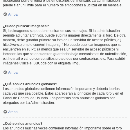
moderador borre el tema o los emoticones del mensaje. La administración
puede fijar un límite para el número de emoticones a utilizar en un mensaje.
Arriba
¿Puedo publicar imagenes?
Sí, las imágenes se pueden mostrar en sus mensajes. Si la administración
permite adjuntar archivos, puede subir la imagen directamente al foro. De otra
manera, debe guardar primero su foto en un servidor de acceso público, e.j.
http://www.ejemplo.com/mi-imagen.gif. No puede publicar imágenes que se
encuentren en su PC (a menos que sea un servidor de acceso público) ni
tampoco las que se encuentren guardadas bajo mecanismos de autenticación,
e.j. hotmail o yahoo correo, sitios protegidos por contraseñas, etc. Para exhibir
imágenes utilice el BBCode con la etiqueta [img].
Arriba
¿Qué son los anuncios globales?
Los anuncios globales contienen información importante y debería leerlos
cada vez que sea posible. Éstos aparecerán al principio de cada foro y en el
Panel de Control de Usuario. Los permisos para anuncios globales son
otorgados por La Administración.
Arriba
¿Qué son los anuncios?
Los anuncios muchas veces contienen información importante sobre el foro