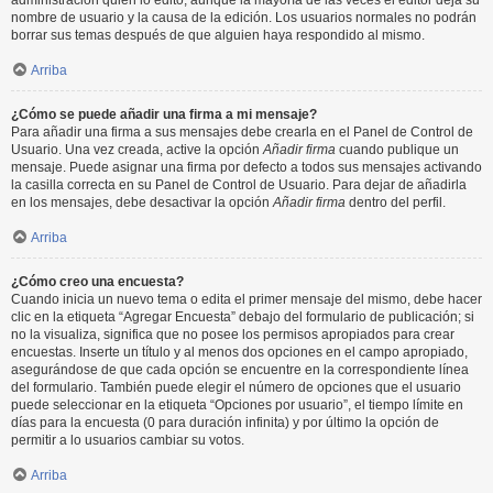
administración quién lo editó, aunque la mayoría de las veces el editor deja su
nombre de usuario y la causa de la edición. Los usuarios normales no podrán
borrar sus temas después de que alguien haya respondido al mismo.
Arriba
¿Cómo se puede añadir una firma a mi mensaje?
Para añadir una firma a sus mensajes debe crearla en el Panel de Control de
Usuario. Una vez creada, active la opción
Añadir firma
cuando publique un
mensaje. Puede asignar una firma por defecto a todos sus mensajes activando
la casilla correcta en su Panel de Control de Usuario. Para dejar de añadirla
en los mensajes, debe desactivar la opción
Añadir firma
dentro del perfil.
Arriba
¿Cómo creo una encuesta?
Cuando inicia un nuevo tema o edita el primer mensaje del mismo, debe hacer
clic en la etiqueta “Agregar Encuesta” debajo del formulario de publicación; si
no la visualiza, significa que no posee los permisos apropiados para crear
encuestas. Inserte un título y al menos dos opciones en el campo apropiado,
asegurándose de que cada opción se encuentre en la correspondiente línea
del formulario. También puede elegir el número de opciones que el usuario
puede seleccionar en la etiqueta “Opciones por usuario”, el tiempo límite en
días para la encuesta (0 para duración infinita) y por último la opción de
permitir a lo usuarios cambiar su votos.
Arriba