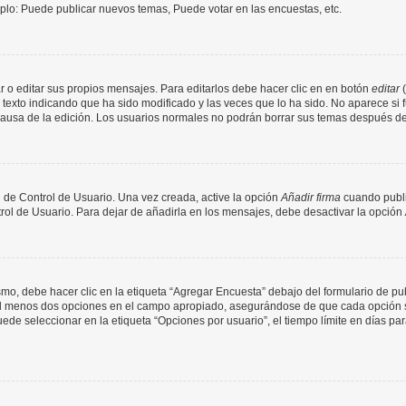
mplo: Puede publicar nuevos temas, Puede votar en las encuestas, etc.
 o editar sus propios mensajes. Para editarlos debe hacer clic en en botón
editar
(
texto indicando que ha sido modificado y las veces que lo ha sido. No aparece si 
a causa de la edición. Los usuarios normales no podrán borrar sus temas después 
 de Control de Usuario. Una vez creada, active la opción
Añadir firma
cuando publi
trol de Usuario. Para dejar de añadirla en los mensajes, debe desactivar la opción
o, debe hacer clic en la etiqueta “Agregar Encuesta” debajo del formulario de publi
 al menos dos opciones en el campo apropiado, asegurándose de que cada opción se
 seleccionar en la etiqueta “Opciones por usuario”, el tiempo límite en días para 