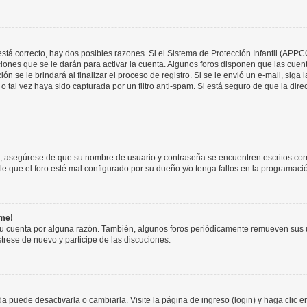
stá correcto, hay dos posibles razones. Si el Sistema de Protección Infantil (APPC
iones que se le darán para activar la cuenta. Algunos foros disponen que las cuen
ón se le brindará al finalizar el proceso de registro. Si se le envió un e-mail, siga
o tal vez haya sido capturada por un filtro anti-spam. Si está seguro de que la di
o, asegúrese de que su nombre de usuario y contraseña se encuentren escritos co
 que el foro esté mal configurado por su dueño y/o tenga fallos en la programació
rme!
su cuenta por alguna razón. También, algunos foros periódicamente remueven sus 
strese de nuevo y participe de las discuciones.
 puede desactivarla o cambiarla. Visite la página de ingreso (login) y haga clic 