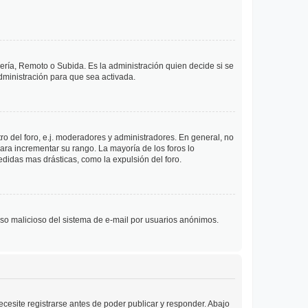
lería, Remoto o Subida. Es la administración quien decide si se
ministración para que sea activada.
o del foro, e.j. moderadores y administradores. En general, no
ara incrementar su rango. La mayoría de los foros lo
didas mas drásticas, como la expulsión del foro.
l uso malicioso del sistema de e-mail por usuarios anónimos.
cesite registrarse antes de poder publicar y responder. Abajo