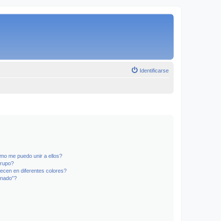
Identificarse
mo me puedo unir a ellos?
Grupo?
ecen en diferentes colores?
inado”?