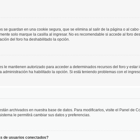
os se guardan en una cookie segura, que se elimina al salir de la página o al cab
ente solo marque la casilla al ingresar. No es recomendable si accede al foro des
tración del foro ha deshabilitado la opción.
les le mantienen autorizado para acceder a determinados recursos del foro y estar
 la administración ha habilitado la opción. Si está teniendo problemas con el ingres
 están archivados en nuestra base de datos. Para modificarlos, visite el Panel de 
 sistema le permitirá cambiar sus datos y preferencias.
as de usuarios conectados?