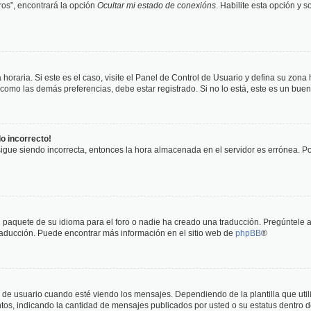
os”, encontrará la opción
Ocultar mi estado de conexións
. Habilite esta opción y 
horaria. Si este es el caso, visite el Panel de Control de Usuario y defina su zona
 como las demás preferencias, debe estar registrado. Si no lo está, este es un bu
do incorrecto!
 sigue siendo incorrecta, entonces la hora almacenada en el servidor es errónea. P
 paquete de su idioma para el foro o nadie ha creado una traducción. Pregúntele a
 traducción. Puede encontrar más información en el sitio web de
phpBB
®
suario cuando esté viendo los mensajes. Dependiendo de la plantilla que utilice
ntos, indicando la cantidad de mensajes publicados por usted o su estatus dentro