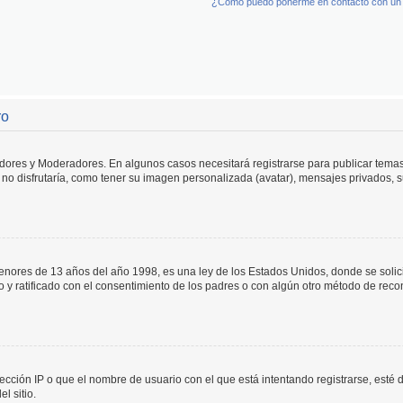
¿Cómo puedo ponerme en contacto con un 
ro
adores y Moderadores. En algunos casos necesitará registrarse para publicar temas
no disfrutaría, como tener su imagen personalizada (avatar), mensajes privados, s
res de 13 años del año 1998, es una ley de los Estados Unidos, donde se solicita 
to y ratificado con el consentimiento de los padres o con algún otro método de rec
ección IP o que el nombre de usuario con el que está intentando registrarse, esté 
l sitio.