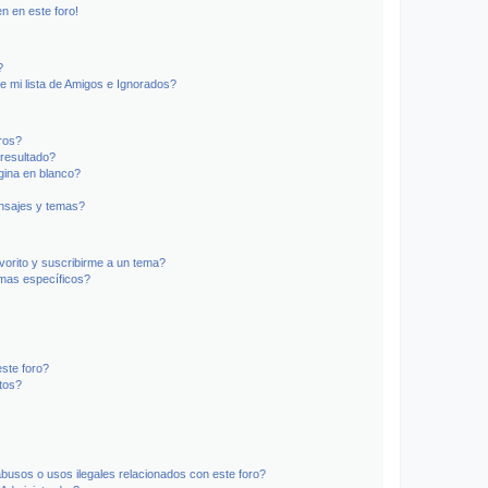
n en este foro!
?
e mi lista de Amigos e Ignorados?
ros?
resultado?
ina en blanco?
nsajes y temas?
vorito y suscribirme a un tema?
emas específicos?
ste foro?
tos?
busos o usos ilegales relacionados con este foro?