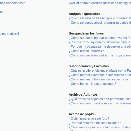
arios conectados?
¡Recibí spam o correos maliciosos de alguie
to!
Amigos e Ignorados
¿Qué es la lista de Mis Amigos e Ignorados
¿Cómo se puede añadir o borrar usuarios d
Búsqueda en los foros
e me registre!
¿Cómo se puede buscar en uno o varios fo
¿Por qué mi búsqueda me devuelve ningún 
¿Por qué mi búsqueda me devuelve una pág
¿Cómo busco usuarios?
¿Como se puede encontrar mis propios me
Suscripciones y Favoritos
¿Cuál es la diferencia entre añadir como Fa
¿Cómo marcar Favoritos o suscribirse a t
¿Cómo me suscribo a un foro específico?
¿Cómo borro mis suscripciones?
Archivos Adjuntos
¿Qué archivos adjuntos son permitidos en e
¿Cómo encuentro todos mis archivos adjun
Acerca de phpBB
¿Quién programó este foro?
¿Por qué este foro no tiene tal cosa?
¿Con quién se puede contactar acerca de a