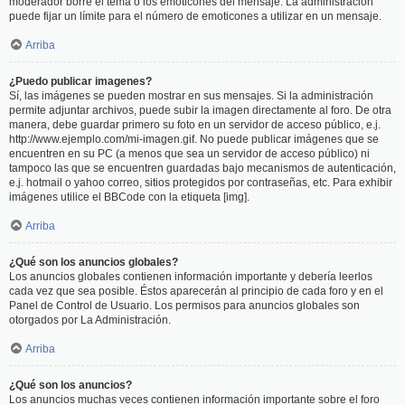
moderador borre el tema o los emoticones del mensaje. La administración
puede fijar un límite para el número de emoticones a utilizar en un mensaje.
Arriba
¿Puedo publicar imagenes?
Sí, las imágenes se pueden mostrar en sus mensajes. Si la administración
permite adjuntar archivos, puede subir la imagen directamente al foro. De otra
manera, debe guardar primero su foto en un servidor de acceso público, e.j.
http://www.ejemplo.com/mi-imagen.gif. No puede publicar imágenes que se
encuentren en su PC (a menos que sea un servidor de acceso público) ni
tampoco las que se encuentren guardadas bajo mecanismos de autenticación,
e.j. hotmail o yahoo correo, sitios protegidos por contraseñas, etc. Para exhibir
imágenes utilice el BBCode con la etiqueta [img].
Arriba
¿Qué son los anuncios globales?
Los anuncios globales contienen información importante y debería leerlos
cada vez que sea posible. Éstos aparecerán al principio de cada foro y en el
Panel de Control de Usuario. Los permisos para anuncios globales son
otorgados por La Administración.
Arriba
¿Qué son los anuncios?
Los anuncios muchas veces contienen información importante sobre el foro