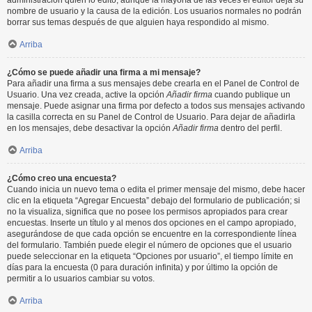
administración quién lo editó, aunque la mayoría de las veces el editor deja su
nombre de usuario y la causa de la edición. Los usuarios normales no podrán
borrar sus temas después de que alguien haya respondido al mismo.
Arriba
¿Cómo se puede añadir una firma a mi mensaje?
Para añadir una firma a sus mensajes debe crearla en el Panel de Control de
Usuario. Una vez creada, active la opción
Añadir firma
cuando publique un
mensaje. Puede asignar una firma por defecto a todos sus mensajes activando
la casilla correcta en su Panel de Control de Usuario. Para dejar de añadirla
en los mensajes, debe desactivar la opción
Añadir firma
dentro del perfil.
Arriba
¿Cómo creo una encuesta?
Cuando inicia un nuevo tema o edita el primer mensaje del mismo, debe hacer
clic en la etiqueta “Agregar Encuesta” debajo del formulario de publicación; si
no la visualiza, significa que no posee los permisos apropiados para crear
encuestas. Inserte un título y al menos dos opciones en el campo apropiado,
asegurándose de que cada opción se encuentre en la correspondiente línea
del formulario. También puede elegir el número de opciones que el usuario
puede seleccionar en la etiqueta “Opciones por usuario”, el tiempo límite en
días para la encuesta (0 para duración infinita) y por último la opción de
permitir a lo usuarios cambiar su votos.
Arriba