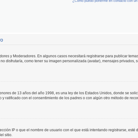
¿Cómo puedo ponerme en contacto con un 
ro
adores y Moderadores. En algunos casos necesitará registrarse para publicar temas
no disfrutaría, como tener su imagen personalizada (avatar), mensajes privados, s
res de 13 años del año 1998, es una ley de los Estados Unidos, donde se solicita 
to y ratificado con el consentimiento de los padres o con algún otro método de rec
ección IP o que el nombre de usuario con el que está intentando registrarse, esté 
l sitio.