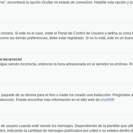
os”, encontrará la opción
Ocultar mi estado de conexións
. Habilite esta opción y 
horaria. Si este es el caso, visite el Panel de Control de Usuario y defina su zona
 como las demás preferencias, debe estar registrado. Si no lo está, este es un bu
do incorrecto!
 sigue siendo incorrecta, entonces la hora almacenada en el servidor es errónea. P
 paquete de su idioma para el foro o nadie ha creado una traducción. Pregúntele a
 traducción. Puede encontrar más información en el sitio web de
phpBB
®
suario cuando esté viendo los mensajes. Dependiendo de la plantilla que utilice
ntos, indicando la cantidad de mensajes publicados por usted o su estatus dentro