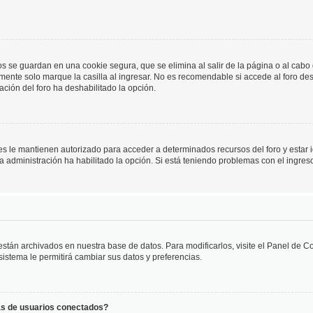
os se guardan en una cookie segura, que se elimina al salir de la página o al cab
ente solo marque la casilla al ingresar. No es recomendable si accede al foro des
tración del foro ha deshabilitado la opción.
les le mantienen autorizado para acceder a determinados recursos del foro y estar
 la administración ha habilitado la opción. Si está teniendo problemas con el ingres
 están archivados en nuestra base de datos. Para modificarlos, visite el Panel de 
 sistema le permitirá cambiar sus datos y preferencias.
as de usuarios conectados?