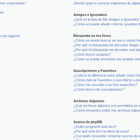
arios conectados?
¡Recibí spam o correos maliciosos de alguie
to!
Amigos e Ignorados
¿Qué es la lista de Mis Amigos e Ignorados
¿Cómo se puede añadir o borrar usuarios d
Búsqueda en los foros
e me registre!
¿Cómo se puede buscar en uno o varios fo
¿Por qué mi búsqueda me devuelve ningún 
¿Por qué mi búsqueda me devuelve una pág
¿Cómo busco usuarios?
¿Como se puede encontrar mis propios me
Suscripciones y Favoritos
¿Cuál es la diferencia entre añadir como Fa
¿Cómo marcar Favoritos o suscribirse a t
¿Cómo me suscribo a un foro específico?
¿Cómo borro mis suscripciones?
Archivos Adjuntos
¿Qué archivos adjuntos son permitidos en e
¿Cómo encuentro todos mis archivos adjun
Acerca de phpBB
¿Quién programó este foro?
¿Por qué este foro no tiene tal cosa?
¿Con quién se puede contactar acerca de a