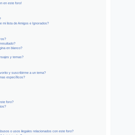
n en este foro!
?
e mi lista de Amigos e Ignorados?
ros?
resultado?
ina en blanco?
nsajes y temas?
vorito y suscribirme a un tema?
emas específicos?
ste foro?
tos?
busos o usos ilegales relacionados con este foro?