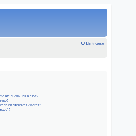
Identificarse
mo me puedo unir a ellos?
Grupo?
ecen en diferentes colores?
inado”?