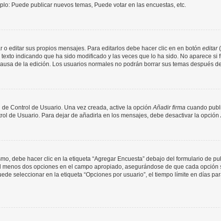
mplo: Puede publicar nuevos temas, Puede votar en las encuestas, etc.
 o editar sus propios mensajes. Para editarlos debe hacer clic en en botón
editar
(
texto indicando que ha sido modificado y las veces que lo ha sido. No aparece si 
a causa de la edición. Los usuarios normales no podrán borrar sus temas después 
 de Control de Usuario. Una vez creada, active la opción
Añadir firma
cuando publi
trol de Usuario. Para dejar de añadirla en los mensajes, debe desactivar la opción
o, debe hacer clic en la etiqueta “Agregar Encuesta” debajo del formulario de publi
 al menos dos opciones en el campo apropiado, asegurándose de que cada opción se
 seleccionar en la etiqueta “Opciones por usuario”, el tiempo límite en días para 