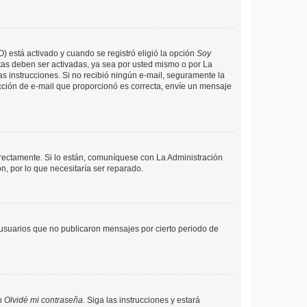
O) está activado y cuando se registró eligió la opción
Soy
tas deben ser activadas, ya sea por usted mismo o por La
 las instrucciones. Si no recibió ningún e-mail, seguramente la
rección de e-mail que proporcionó es correcta, envíe un mensaje
rrectamente. Si lo están, comuníquese con La Administración
n, por lo que necesitaría ser reparado.
usuarios que no publicaron mensajes por cierto periodo de
en
Olvidé mi contraseña
. Siga las instrucciones y estará