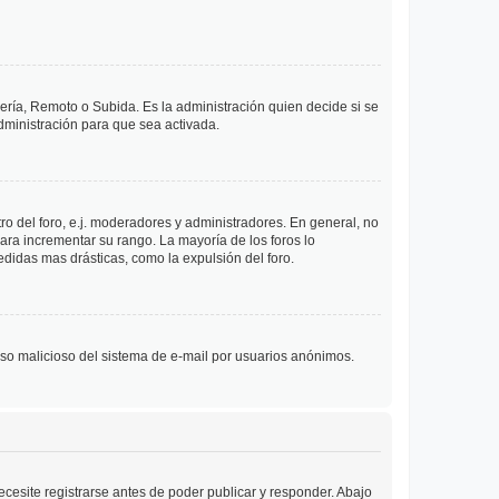
lería, Remoto o Subida. Es la administración quien decide si se
ministración para que sea activada.
o del foro, e.j. moderadores y administradores. En general, no
ara incrementar su rango. La mayoría de los foros lo
didas mas drásticas, como la expulsión del foro.
l uso malicioso del sistema de e-mail por usuarios anónimos.
cesite registrarse antes de poder publicar y responder. Abajo