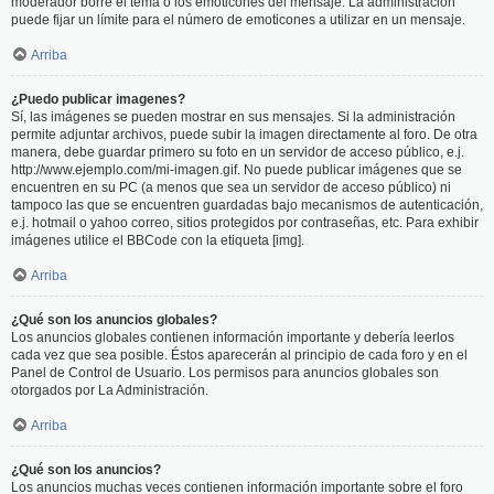
moderador borre el tema o los emoticones del mensaje. La administración
puede fijar un límite para el número de emoticones a utilizar en un mensaje.
Arriba
¿Puedo publicar imagenes?
Sí, las imágenes se pueden mostrar en sus mensajes. Si la administración
permite adjuntar archivos, puede subir la imagen directamente al foro. De otra
manera, debe guardar primero su foto en un servidor de acceso público, e.j.
http://www.ejemplo.com/mi-imagen.gif. No puede publicar imágenes que se
encuentren en su PC (a menos que sea un servidor de acceso público) ni
tampoco las que se encuentren guardadas bajo mecanismos de autenticación,
e.j. hotmail o yahoo correo, sitios protegidos por contraseñas, etc. Para exhibir
imágenes utilice el BBCode con la etiqueta [img].
Arriba
¿Qué son los anuncios globales?
Los anuncios globales contienen información importante y debería leerlos
cada vez que sea posible. Éstos aparecerán al principio de cada foro y en el
Panel de Control de Usuario. Los permisos para anuncios globales son
otorgados por La Administración.
Arriba
¿Qué son los anuncios?
Los anuncios muchas veces contienen información importante sobre el foro