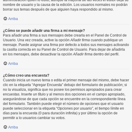
administración quién lo editó, aunque la mayoría de las veces el editor deja su
nombre de usuario y la causa de la edición. Los usuarios normales no podrán
borrar sus temas después de que alguien haya respondido al mismo.
Arriba
¿Cómo se puede añadir una firma a mi mensaje?
Para añadir una firma a sus mensajes debe crearla en el Panel de Control de
Usuario. Una vez creada, active la opción
Añadir firma
cuando publique un
mensaje. Puede asignar una firma por defecto a todos sus mensajes activando
la casilla correcta en su Panel de Control de Usuario. Para dejar de añadirla
en los mensajes, debe desactivar la opción
Añadir firma
dentro del perfil.
Arriba
¿Cómo creo una encuesta?
Cuando inicia un nuevo tema o edita el primer mensaje del mismo, debe hacer
clic en la etiqueta “Agregar Encuesta” debajo del formulario de publicación; si
no la visualiza, significa que no posee los permisos apropiados para crear
encuestas. Inserte un título y al menos dos opciones en el campo apropiado,
asegurándose de que cada opción se encuentre en la correspondiente línea
del formulario. También puede elegir el número de opciones que el usuario
puede seleccionar en la etiqueta “Opciones por usuario”, el tiempo límite en
días para la encuesta (0 para duración infinita) y por último la opción de
permitir a lo usuarios cambiar su votos.
Arriba