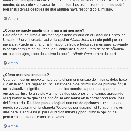
administración quién lo editó, aunque la mayoría de las veces el editor deja su
nombre de usuario y la causa de la edición. Los usuarios normales no podrán
borrar sus temas después de que alguien haya respondido al mismo.
Arriba
¿Cómo se puede añadir una firma a mi mensaje?
Para añadir una firma a sus mensajes debe crearla en el Panel de Control de
Usuario. Una vez creada, active la opción
Añadir firma
cuando publique un
mensaje. Puede asignar una firma por defecto a todos sus mensajes activando
la casilla correcta en su Panel de Control de Usuario. Para dejar de añadirla
en los mensajes, debe desactivar la opción
Añadir firma
dentro del perfil.
Arriba
¿Cómo creo una encuesta?
Cuando inicia un nuevo tema o edita el primer mensaje del mismo, debe hacer
clic en la etiqueta “Agregar Encuesta” debajo del formulario de publicación; si
no la visualiza, significa que no posee los permisos apropiados para crear
encuestas. Inserte un título y al menos dos opciones en el campo apropiado,
asegurándose de que cada opción se encuentre en la correspondiente línea
del formulario. También puede elegir el número de opciones que el usuario
puede seleccionar en la etiqueta “Opciones por usuario”, el tiempo límite en
días para la encuesta (0 para duración infinita) y por último la opción de
permitir a lo usuarios cambiar su votos.
Arriba