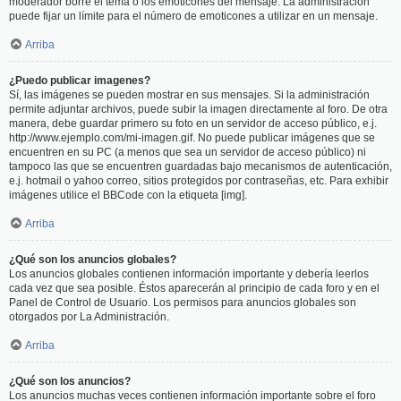
moderador borre el tema o los emoticones del mensaje. La administración
puede fijar un límite para el número de emoticones a utilizar en un mensaje.
Arriba
¿Puedo publicar imagenes?
Sí, las imágenes se pueden mostrar en sus mensajes. Si la administración
permite adjuntar archivos, puede subir la imagen directamente al foro. De otra
manera, debe guardar primero su foto en un servidor de acceso público, e.j.
http://www.ejemplo.com/mi-imagen.gif. No puede publicar imágenes que se
encuentren en su PC (a menos que sea un servidor de acceso público) ni
tampoco las que se encuentren guardadas bajo mecanismos de autenticación,
e.j. hotmail o yahoo correo, sitios protegidos por contraseñas, etc. Para exhibir
imágenes utilice el BBCode con la etiqueta [img].
Arriba
¿Qué son los anuncios globales?
Los anuncios globales contienen información importante y debería leerlos
cada vez que sea posible. Éstos aparecerán al principio de cada foro y en el
Panel de Control de Usuario. Los permisos para anuncios globales son
otorgados por La Administración.
Arriba
¿Qué son los anuncios?
Los anuncios muchas veces contienen información importante sobre el foro