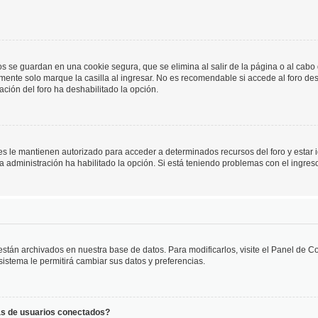
os se guardan en una cookie segura, que se elimina al salir de la página o al cab
ente solo marque la casilla al ingresar. No es recomendable si accede al foro des
tración del foro ha deshabilitado la opción.
les le mantienen autorizado para acceder a determinados recursos del foro y estar
 la administración ha habilitado la opción. Si está teniendo problemas con el ingres
 están archivados en nuestra base de datos. Para modificarlos, visite el Panel de 
 sistema le permitirá cambiar sus datos y preferencias.
as de usuarios conectados?