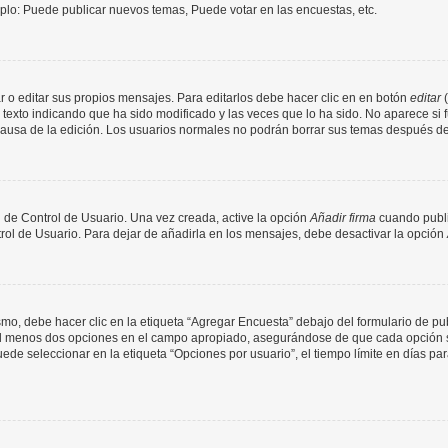
mplo: Puede publicar nuevos temas, Puede votar en las encuestas, etc.
 o editar sus propios mensajes. Para editarlos debe hacer clic en en botón
editar
(
texto indicando que ha sido modificado y las veces que lo ha sido. No aparece si 
a causa de la edición. Los usuarios normales no podrán borrar sus temas después 
 de Control de Usuario. Una vez creada, active la opción
Añadir firma
cuando publi
trol de Usuario. Para dejar de añadirla en los mensajes, debe desactivar la opción
o, debe hacer clic en la etiqueta “Agregar Encuesta” debajo del formulario de publi
 al menos dos opciones en el campo apropiado, asegurándose de que cada opción se
 seleccionar en la etiqueta “Opciones por usuario”, el tiempo límite en días para 