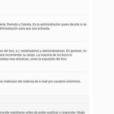
lería, Remoto o Subida. Es la administración quien decide si se
ministración para que sea activada.
o del foro, e.j. moderadores y administradores. En general, no
ara incrementar su rango. La mayoría de los foros lo
didas mas drásticas, como la expulsión del foro.
l uso malicioso del sistema de e-mail por usuarios anónimos.
cesite registrarse antes de poder publicar y responder. Abajo