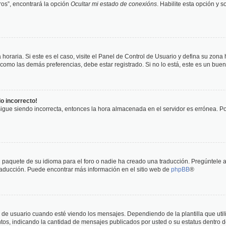
os”, encontrará la opción
Ocultar mi estado de conexións
. Habilite esta opción y 
horaria. Si este es el caso, visite el Panel de Control de Usuario y defina su zona
 como las demás preferencias, debe estar registrado. Si no lo está, este es un bu
do incorrecto!
 sigue siendo incorrecta, entonces la hora almacenada en el servidor es errónea. P
 paquete de su idioma para el foro o nadie ha creado una traducción. Pregúntele a
 traducción. Puede encontrar más información en el sitio web de
phpBB
®
suario cuando esté viendo los mensajes. Dependiendo de la plantilla que utilice
ntos, indicando la cantidad de mensajes publicados por usted o su estatus dentro