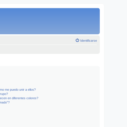
Identificarse
mo me puedo unir a ellos?
Grupo?
ecen en diferentes colores?
inado”?