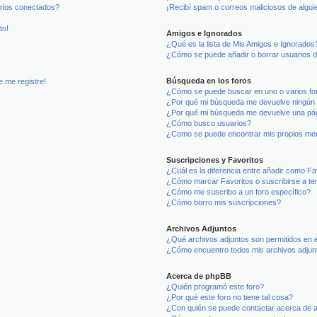
arios conectados?
¡Recibí spam o correos maliciosos de alguie
to!
Amigos e Ignorados
¿Qué es la lista de Mis Amigos e Ignorados
¿Cómo se puede añadir o borrar usuarios d
Búsqueda en los foros
e me registre!
¿Cómo se puede buscar en uno o varios fo
¿Por qué mi búsqueda me devuelve ningún 
¿Por qué mi búsqueda me devuelve una pág
¿Cómo busco usuarios?
¿Como se puede encontrar mis propios me
Suscripciones y Favoritos
¿Cuál es la diferencia entre añadir como Fa
¿Cómo marcar Favoritos o suscribirse a t
¿Cómo me suscribo a un foro específico?
¿Cómo borro mis suscripciones?
Archivos Adjuntos
¿Qué archivos adjuntos son permitidos en e
¿Cómo encuentro todos mis archivos adjun
Acerca de phpBB
¿Quién programó este foro?
¿Por qué este foro no tiene tal cosa?
¿Con quién se puede contactar acerca de a