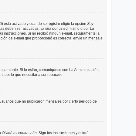
O) está activado y cuando se registró eligió la opción
Soy
tas deben ser activadas, ya sea por usted mismo o por La
 las instrucciones. Si no recibió ningún e-mail, seguramente la
rección de e-mail que proporcionó es correcta, envíe un mensaje
rrectamente. Si lo están, comuníquese con La Administración
n, por lo que necesitaría ser reparado.
usuarios que no publicaron mensajes por cierto periodo de
en
Olvidé mi contraseña
. Siga las instrucciones y estará