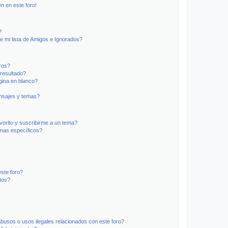
n en este foro!
?
e mi lista de Amigos e Ignorados?
ros?
resultado?
ina en blanco?
nsajes y temas?
vorito y suscribirme a un tema?
emas específicos?
ste foro?
tos?
busos o usos ilegales relacionados con este foro?