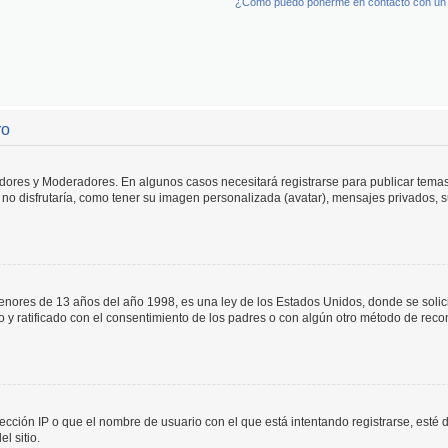
¿Cómo puedo ponerme en contacto con un 
ro
adores y Moderadores. En algunos casos necesitará registrarse para publicar temas
no disfrutaría, como tener su imagen personalizada (avatar), mensajes privados, s
res de 13 años del año 1998, es una ley de los Estados Unidos, donde se solicita 
to y ratificado con el consentimiento de los padres o con algún otro método de rec
ección IP o que el nombre de usuario con el que está intentando registrarse, esté 
l sitio.