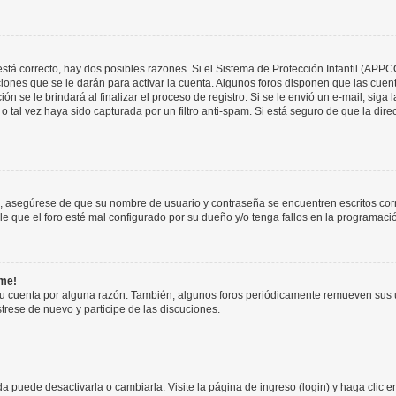
stá correcto, hay dos posibles razones. Si el Sistema de Protección Infantil (APPC
iones que se le darán para activar la cuenta. Algunos foros disponen que las cuen
ón se le brindará al finalizar el proceso de registro. Si se le envió un e-mail, siga
o tal vez haya sido capturada por un filtro anti-spam. Si está seguro de que la di
o, asegúrese de que su nombre de usuario y contraseña se encuentren escritos co
 que el foro esté mal configurado por su dueño y/o tenga fallos en la programació
rme!
su cuenta por alguna razón. También, algunos foros periódicamente remueven sus 
strese de nuevo y participe de las discuciones.
 puede desactivarla o cambiarla. Visite la página de ingreso (login) y haga clic 