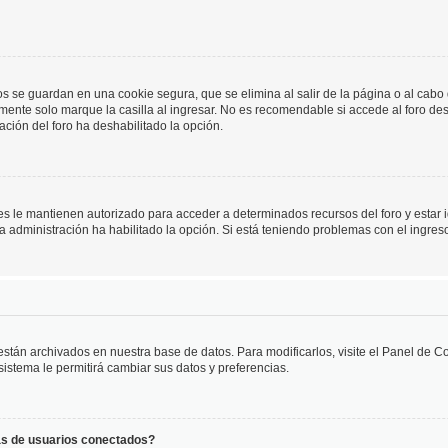
os se guardan en una cookie segura, que se elimina al salir de la página o al cab
ente solo marque la casilla al ingresar. No es recomendable si accede al foro des
tración del foro ha deshabilitado la opción.
les le mantienen autorizado para acceder a determinados recursos del foro y estar
 la administración ha habilitado la opción. Si está teniendo problemas con el ingres
 están archivados en nuestra base de datos. Para modificarlos, visite el Panel de 
 sistema le permitirá cambiar sus datos y preferencias.
as de usuarios conectados?