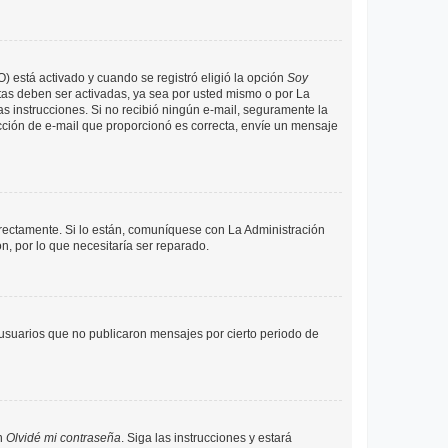
O) está activado y cuando se registró eligió la opción
Soy
tas deben ser activadas, ya sea por usted mismo o por La
 las instrucciones. Si no recibió ningún e-mail, seguramente la
rección de e-mail que proporcionó es correcta, envíe un mensaje
rrectamente. Si lo están, comuníquese con La Administración
n, por lo que necesitaría ser reparado.
usuarios que no publicaron mensajes por cierto periodo de
en
Olvidé mi contraseña
. Siga las instrucciones y estará