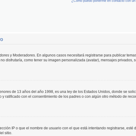
¿Cómo puedo ponerme en contacto con un 
ro
adores y Moderadores. En algunos casos necesitará registrarse para publicar temas
no disfrutaría, como tener su imagen personalizada (avatar), mensajes privados, s
res de 13 años del año 1998, es una ley de los Estados Unidos, donde se solicita 
to y ratificado con el consentimiento de los padres o con algún otro método de rec
ección IP o que el nombre de usuario con el que está intentando registrarse, esté 
l sitio.