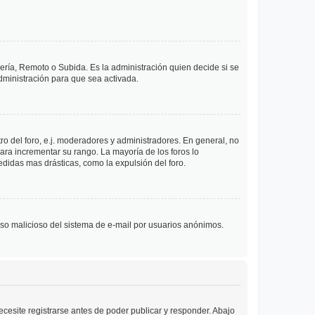
lería, Remoto o Subida. Es la administración quien decide si se
ministración para que sea activada.
o del foro, e.j. moderadores y administradores. En general, no
ara incrementar su rango. La mayoría de los foros lo
didas mas drásticas, como la expulsión del foro.
l uso malicioso del sistema de e-mail por usuarios anónimos.
cesite registrarse antes de poder publicar y responder. Abajo