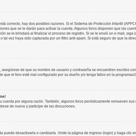
stá correcto, hay dos posibles razones. Si el Sistema de Protección Infantil (APPC
iones que se le darán para activar la cuenta. Algunos foros disponen que las cuen
ón se le brindará al finalizar el proceso de registro. Si se le envió un e-mail, siga
o tal vez haya sido capturada por un filtro anti-spam. Si está seguro de que la di
o, asegúrese de que su nombre de usuario y contraseña se encuentren escritos co
 que el foro esté mal configurado por su dueño y/o tenga fallos en la programació
rme!
su cuenta por alguna razón. También, algunos foros periódicamente remueven sus 
strese de nuevo y participe de las discuciones.
 puede desactivarla o cambiarla. Visite la página de ingreso (login) y haga clic 