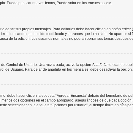
mplo: Puede publicar nuevos temas, Puede votar en las encuestas, etc.
 o editar sus propios mensajes. Para editarlos debe hacer clic en en botón
editar
(
texto indicando que ha sido modificado y las veces que lo ha sido. No aparece si 
a causa de la edición. Los usuarios normales no podrán borrar sus temas después 
 de Control de Usuario. Una vez creada, active la opción
Añadir firma
cuando publi
trol de Usuario. Para dejar de añadirla en los mensajes, debe desactivar la opción
o, debe hacer clic en la etiqueta “Agregar Encuesta” debajo del formulario de publi
 al menos dos opciones en el campo apropiado, asegurándose de que cada opción se
 seleccionar en la etiqueta “Opciones por usuario”, el tiempo límite en días para 