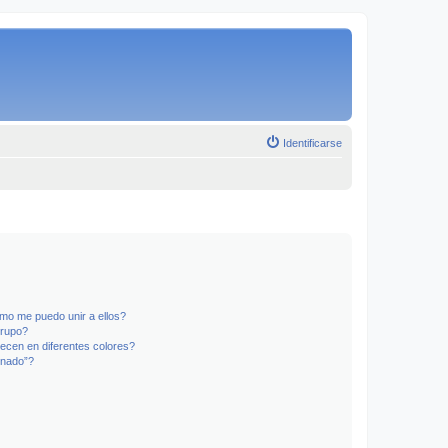
Identificarse
mo me puedo unir a ellos?
Grupo?
ecen en diferentes colores?
inado”?