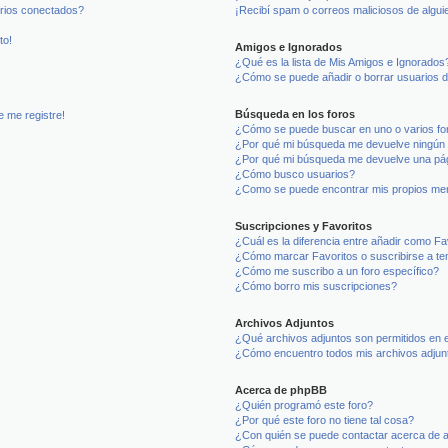
arios conectados?
¡Recibí spam o correos maliciosos de alguie
to!
Amigos e Ignorados
¿Qué es la lista de Mis Amigos e Ignorados
¿Cómo se puede añadir o borrar usuarios d
Búsqueda en los foros
e me registre!
¿Cómo se puede buscar en uno o varios fo
¿Por qué mi búsqueda me devuelve ningún 
¿Por qué mi búsqueda me devuelve una pág
¿Cómo busco usuarios?
¿Como se puede encontrar mis propios me
Suscripciones y Favoritos
¿Cuál es la diferencia entre añadir como Fa
¿Cómo marcar Favoritos o suscribirse a t
¿Cómo me suscribo a un foro específico?
¿Cómo borro mis suscripciones?
Archivos Adjuntos
¿Qué archivos adjuntos son permitidos en e
¿Cómo encuentro todos mis archivos adjun
Acerca de phpBB
¿Quién programó este foro?
¿Por qué este foro no tiene tal cosa?
¿Con quién se puede contactar acerca de a