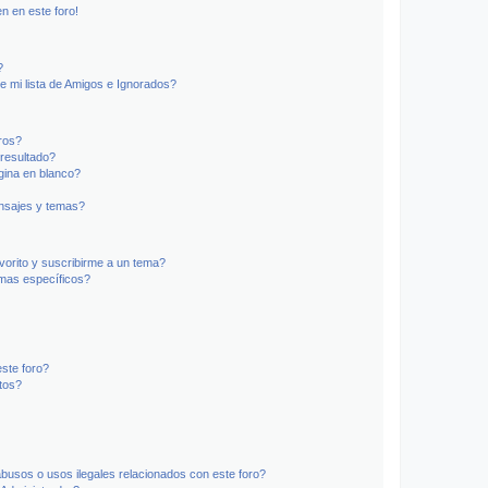
n en este foro!
?
e mi lista de Amigos e Ignorados?
ros?
resultado?
ina en blanco?
nsajes y temas?
vorito y suscribirme a un tema?
emas específicos?
ste foro?
tos?
busos o usos ilegales relacionados con este foro?