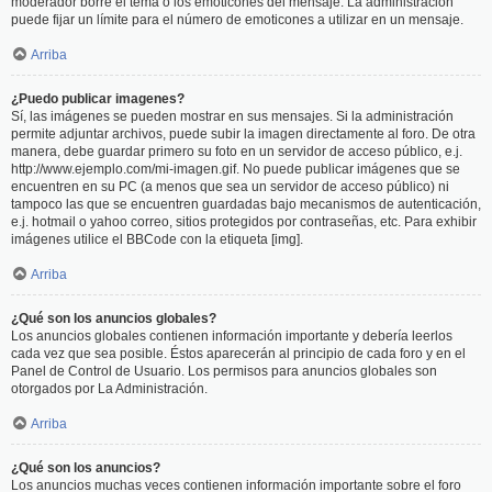
moderador borre el tema o los emoticones del mensaje. La administración
puede fijar un límite para el número de emoticones a utilizar en un mensaje.
Arriba
¿Puedo publicar imagenes?
Sí, las imágenes se pueden mostrar en sus mensajes. Si la administración
permite adjuntar archivos, puede subir la imagen directamente al foro. De otra
manera, debe guardar primero su foto en un servidor de acceso público, e.j.
http://www.ejemplo.com/mi-imagen.gif. No puede publicar imágenes que se
encuentren en su PC (a menos que sea un servidor de acceso público) ni
tampoco las que se encuentren guardadas bajo mecanismos de autenticación,
e.j. hotmail o yahoo correo, sitios protegidos por contraseñas, etc. Para exhibir
imágenes utilice el BBCode con la etiqueta [img].
Arriba
¿Qué son los anuncios globales?
Los anuncios globales contienen información importante y debería leerlos
cada vez que sea posible. Éstos aparecerán al principio de cada foro y en el
Panel de Control de Usuario. Los permisos para anuncios globales son
otorgados por La Administración.
Arriba
¿Qué son los anuncios?
Los anuncios muchas veces contienen información importante sobre el foro