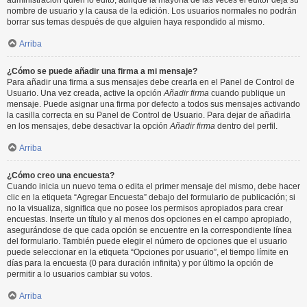
administración quién lo editó, aunque la mayoría de las veces el editor deja su
nombre de usuario y la causa de la edición. Los usuarios normales no podrán
borrar sus temas después de que alguien haya respondido al mismo.
Arriba
¿Cómo se puede añadir una firma a mi mensaje?
Para añadir una firma a sus mensajes debe crearla en el Panel de Control de
Usuario. Una vez creada, active la opción
Añadir firma
cuando publique un
mensaje. Puede asignar una firma por defecto a todos sus mensajes activando
la casilla correcta en su Panel de Control de Usuario. Para dejar de añadirla
en los mensajes, debe desactivar la opción
Añadir firma
dentro del perfil.
Arriba
¿Cómo creo una encuesta?
Cuando inicia un nuevo tema o edita el primer mensaje del mismo, debe hacer
clic en la etiqueta “Agregar Encuesta” debajo del formulario de publicación; si
no la visualiza, significa que no posee los permisos apropiados para crear
encuestas. Inserte un título y al menos dos opciones en el campo apropiado,
asegurándose de que cada opción se encuentre en la correspondiente línea
del formulario. También puede elegir el número de opciones que el usuario
puede seleccionar en la etiqueta “Opciones por usuario”, el tiempo límite en
días para la encuesta (0 para duración infinita) y por último la opción de
permitir a lo usuarios cambiar su votos.
Arriba