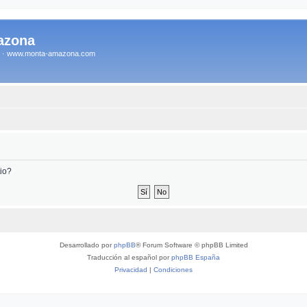
azona
na · www.monta-amazona.com
tio?
Desarrollado por
phpBB
® Forum Software © phpBB Limited
Traducción al español por
phpBB España
Privacidad
|
Condiciones