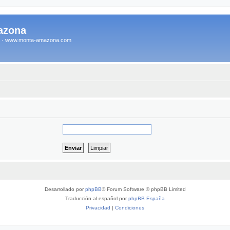
azona
na · www.monta-amazona.com
Desarrollado por
phpBB
® Forum Software © phpBB Limited
Traducción al español por
phpBB España
Privacidad
|
Condiciones