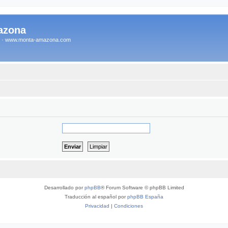
azona
na · www.monta-amazona.com
Desarrollado por
phpBB
® Forum Software © phpBB Limited
Traducción al español por
phpBB España
Privacidad
|
Condiciones