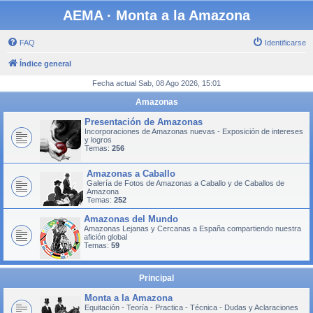
AEMA · Monta a la Amazona
FAQ
Identificarse
Índice general
Fecha actual Sab, 08 Ago 2026, 15:01
Amazonas
Presentación de Amazonas
Incorporaciones de Amazonas nuevas - Exposición de intereses
y logros
Temas:
256
Amazonas a Caballo
Galería de Fotos de Amazonas a Caballo y de Caballos de
Amazona
Temas:
252
Amazonas del Mundo
Amazonas Lejanas y Cercanas a España compartiendo nuestra
afición global
Temas:
59
Principal
Monta a la Amazona
Equitación - Teoría - Practica - Técnica - Dudas y Aclaraciones