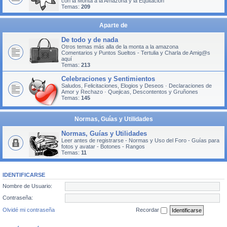
con la Monta a la Amazona y la Equitación
Temas:
209
Aparte de
De todo y de nada
Otros temas más alla de la monta a la amazona
Comentarios y Puntos Sueltos - Tertulia y Charla de Amig@s
aquí
Temas:
213
Celebraciones y Sentimientos
Saludos, Felicitaciones, Elogios y Deseos · Declaraciones de
Amor y Rechazo · Quejicas, Descontentos y Gruñones
Temas:
145
Normas, Guías y Utilidades
Normas, Guías y Utilidades
Leer antes de registrarse - Normas y Uso del Foro - Guías para
fotos y avatar - Botones - Rangos
Temas:
11
IDENTIFICARSE
Nombre de Usuario:
Contraseña:
Olvidé mi contraseña
Recordar