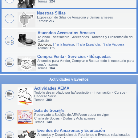
Temas:
124
Nuestras Sillas
Exposición de Sillas de Amazona y demás arneses
Temas:
217
Atuendos Accesorios Arneses
Atuendo - Vestimenta - Accesorios - Arneses y Presentación del
Caballo
Subforos:
a la Inglesa
,
a la Española
,
a la Vaquera
Temas:
135
Compra-Venta · Servicios · Búsquedas
Anuncios para Vender, Comprar o Buscar todo lo necesario para
una Amazona
Temas:
164
Actividades y Eventos
Actividades AEMA
Todo lo desarrollado por la Asociación · Información · Cursos ·
Hacerse Socia
Temas:
300
Sala de Soci@s
Reservado a Soci@s de AEMA con cuota en vigor
Charla de Socias · Dudas y Aclaraciones
Temas:
140
Eventos de Amazonas y Equitación
Anuncios y Descripcion de Reuniones o Eventos relacionados