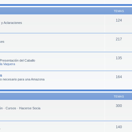
TEMAS
124
s y Aclaraciones
217
ses
135
Presentación del Caballo
 la Vaquera
as
164
lo necesario para una Amazona
TEMAS
300
ión · Cursos · Hacerse Socia
140
r