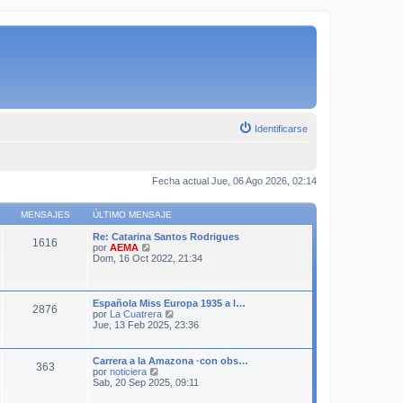
Identificarse
Fecha actual Jue, 06 Ago 2026, 02:14
MENSAJES
ÚLTIMO MENSAJE
Re: Catarina Santos Rodrigues
1616
V
por
AEMA
e
Dom, 16 Oct 2022, 21:34
r
ú
l
t
Española Miss Europa 1935 a l…
2876
i
V
por
La Cuatrera
m
e
Jue, 13 Feb 2025, 23:36
o
r
m
ú
e
l
Carrera a la Amazona ·con obs…
n
363
t
V
por
noticiera
s
i
e
Sab, 20 Sep 2025, 09:11
a
m
r
j
o
ú