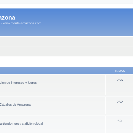
azona
na · www.monta-amazona.com
TEMAS
256
ión de intereses y logros
252
 Caballos de Amazona
59
iendo nuestra afición global