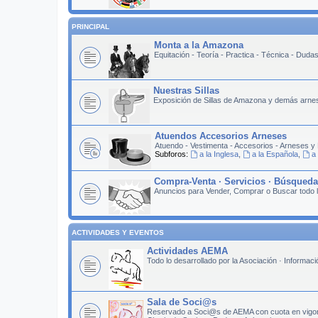
PRINCIPAL
Monta a la Amazona
Equitación - Teoría - Practica - Técnica - Duda
Nuestras Sillas
Exposición de Sillas de Amazona y demás arne
Atuendos Accesorios Arneses
Atuendo - Vestimenta - Accesorios - Arneses y 
Subforos:
a la Inglesa
,
a la Española
,
a
Compra-Venta · Servicios · Búsqued
Anuncios para Vender, Comprar o Buscar todo 
ACTIVIDADES Y EVENTOS
Actividades AEMA
Todo lo desarrollado por la Asociación · Informac
Sala de Soci@s
Reservado a Soci@s de AEMA con cuota en vigo