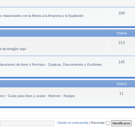
209
 relacionados con la Monta a la Amazona y la Equitación
TEMAS
213
rla de Amig@s aquí
145
eclaraciones de Amor y Rechazo · Quejicas, Descontentos y Gruñones
TEMAS
11
oro - Guías para fotos y avatar - Botones - Rangos
Olvidé mi contraseña
|
Recordar