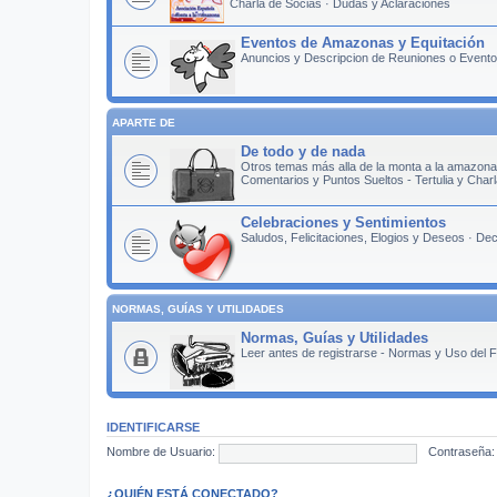
Charla de Socias · Dudas y Aclaraciones
Eventos de Amazonas y Equitación
Anuncios y Descripcion de Reuniones o Eventos
APARTE DE
De todo y de nada
Otros temas más alla de la monta a la amazona
Comentarios y Puntos Sueltos - Tertulia y Cha
Celebraciones y Sentimientos
Saludos, Felicitaciones, Elogios y Deseos · D
NORMAS, GUÍAS Y UTILIDADES
Normas, Guías y Utilidades
Leer antes de registrarse - Normas y Uso del F
IDENTIFICARSE
Nombre de Usuario:
Contraseña:
¿QUIÉN ESTÁ CONECTADO?