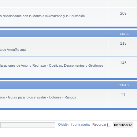
209
 relacionados con la Monta a la Amazona y la Equitación
TEMAS
213
rla de Amig@s aquí
145
eclaraciones de Amor y Rechazo · Quejicas, Descontentos y Gruñones
TEMAS
11
oro - Guías para fotos y avatar - Botones - Rangos
Olvidé mi contraseña
|
Recordar