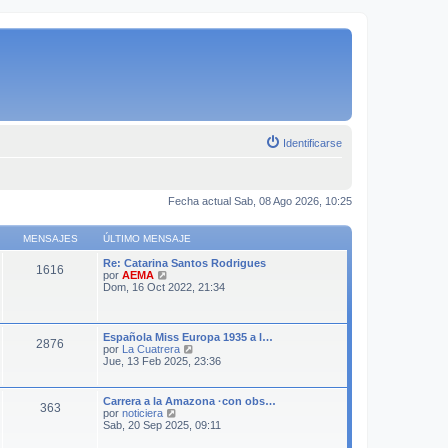
Identificarse
Fecha actual Sab, 08 Ago 2026, 10:25
MENSAJES
ÚLTIMO MENSAJE
Re: Catarina Santos Rodrigues
1616
V
por
AEMA
e
Dom, 16 Oct 2022, 21:34
r
ú
l
t
Española Miss Europa 1935 a l…
2876
i
V
por
La Cuatrera
m
e
Jue, 13 Feb 2025, 23:36
o
r
m
ú
e
l
Carrera a la Amazona ·con obs…
n
363
t
V
por
noticiera
s
i
e
Sab, 20 Sep 2025, 09:11
a
m
r
j
o
ú