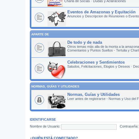
Charla de Socias · Dudas y Aclaraciones
Eventos de Amazonas y Equitación
Anuncios y Descripcion de Reuniones o Eventos
APARTE DE
De todo y de nada
Otros temas más alla de la monta a la amazona
Comentarios y Puntos Sueltos - Tertulia y Cha
Celebraciones y Sentimientos
Saludos, Felicitaciones, Elogios y Deseos · D
NORMAS, GUÍAS Y UTILIDADES
Normas, Guías y Utilidades
Leer antes de registrarse - Normas y Uso del F
IDENTIFICARSE
Nombre de Usuario:
Contraseña:
¿QUIÉN ESTÁ CONECTADO?