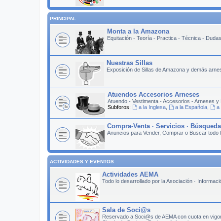
PRINCIPAL
Monta a la Amazona
Equitación - Teoría - Practica - Técnica - Duda
Nuestras Sillas
Exposición de Sillas de Amazona y demás arne
Atuendos Accesorios Arneses
Atuendo - Vestimenta - Accesorios - Arneses y 
Subforos:
a la Inglesa
,
a la Española
,
a
Compra-Venta · Servicios · Búsqued
Anuncios para Vender, Comprar o Buscar todo 
ACTIVIDADES Y EVENTOS
Actividades AEMA
Todo lo desarrollado por la Asociación · Informac
Sala de Soci@s
Reservado a Soci@s de AEMA con cuota en vigo