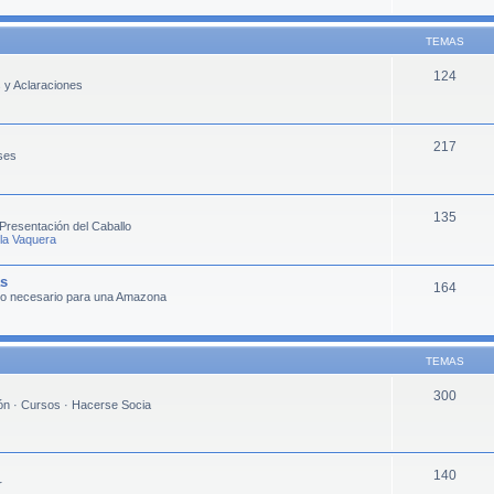
TEMAS
124
s y Aclaraciones
217
ses
135
Presentación del Caballo
 la Vaquera
as
164
lo necesario para una Amazona
TEMAS
300
ión · Cursos · Hacerse Socia
140
r