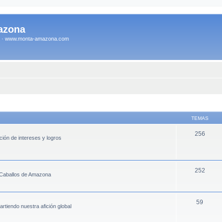
azona
na · www.monta-amazona.com
TEMAS
256
ión de intereses y logros
252
 Caballos de Amazona
59
iendo nuestra afición global