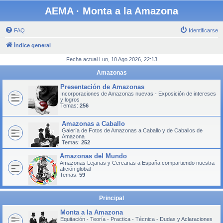
AEMA · Monta a la Amazona
FAQ
Identificarse
Índice general
Fecha actual Lun, 10 Ago 2026, 22:13
Amazonas
Presentación de Amazonas
Incorporaciones de Amazonas nuevas - Exposición de intereses
y logros
Temas:
256
Amazonas a Caballo
Galería de Fotos de Amazonas a Caballo y de Caballos de
Amazona
Temas:
252
Amazonas del Mundo
Amazonas Lejanas y Cercanas a España compartiendo nuestra
afición global
Temas:
59
Principal
Monta a la Amazona
Equitación - Teoría - Practica - Técnica - Dudas y Aclaraciones