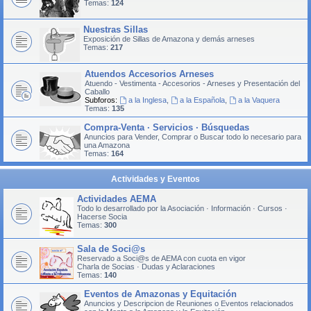
Temas:
124
Nuestras Sillas
Exposición de Sillas de Amazona y demás arneses
Temas:
217
Atuendos Accesorios Arneses
Atuendo - Vestimenta - Accesorios - Arneses y Presentación del
Caballo
Subforos:
a la Inglesa
,
a la Española
,
a la Vaquera
Temas:
135
Compra-Venta · Servicios · Búsquedas
Anuncios para Vender, Comprar o Buscar todo lo necesario para
una Amazona
Temas:
164
Actividades y Eventos
Actividades AEMA
Todo lo desarrollado por la Asociación · Información · Cursos ·
Hacerse Socia
Temas:
300
Sala de Soci@s
Reservado a Soci@s de AEMA con cuota en vigor
Charla de Socias · Dudas y Aclaraciones
Temas:
140
Eventos de Amazonas y Equitación
Anuncios y Descripcion de Reuniones o Eventos relacionados