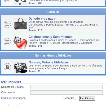
con la Monta a la Amazona y la Equitación
Temas:
209
Aparte de
De todo y de nada
Otros temas más alla de la monta a la amazona
Comentarios y Puntos Sueltos - Tertulia y Charla de Amig@s
aquí
Temas:
213
Celebraciones y Sentimientos
Saludos, Felicitaciones, Elogios y Deseos · Declaraciones de
Amor y Rechazo · Quejicas, Descontentos y Gruñones
Temas:
145
Normas, Guías y Utilidades
Normas, Guías y Utilidades
Leer antes de registrarse - Normas y Uso del Foro - Guías para
fotos y avatar - Botones - Rangos
Temas:
11
IDENTIFICARSE
Nombre de Usuario:
Contraseña:
Olvidé mi contraseña
Recordar