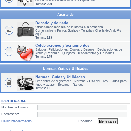
con la Monta a la Amazona y la Equitación
Temas:
209
Aparte de
De todo y de nada
Otros temas más alla de la monta a la amazona
Comentarios y Puntos Sueltos - Tertulia y Charla de Amig@s
aquí
Temas:
213
Celebraciones y Sentimientos
Saludos, Felicitaciones, Elogios y Deseos · Declaraciones de
Amor y Rechazo · Quejicas, Descontentos y Gruñones
Temas:
145
Normas, Guías y Utilidades
Normas, Guías y Utilidades
Leer antes de registrarse - Normas y Uso del Foro - Guías para
fotos y avatar - Botones - Rangos
Temas:
11
IDENTIFICARSE
Nombre de Usuario:
Contraseña:
Olvidé mi contraseña
Recordar