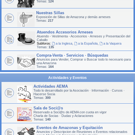
Temas:
124
Nuestras Sillas
Exposición de Sillas de Amazona y demás arneses
Temas:
217
Atuendos Accesorios Arneses
Atuendo - Vestimenta - Accesorios - Arneses y Presentación del
Caballo
Subforos:
a la Inglesa
,
a la Española
,
a la Vaquera
Temas:
135
Compra-Venta · Servicios · Búsquedas
Anuncios para Vender, Comprar o Buscar todo lo necesario para
una Amazona
Temas:
164
Actividades y Eventos
Actividades AEMA
Todo lo desarrollado por la Asociación · Información · Cursos ·
Hacerse Socia
Temas:
300
Sala de Soci@s
Reservado a Soci@s de AEMA con cuota en vigor
Charla de Socias · Dudas y Aclaraciones
Temas:
140
Eventos de Amazonas y Equitación
Anuncios y Descripcion de Reuniones o Eventos relacionados