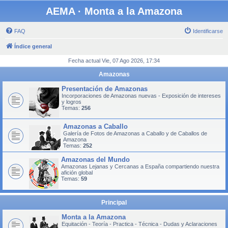
AEMA · Monta a la Amazona
FAQ
Identificarse
Índice general
Fecha actual Vie, 07 Ago 2026, 17:34
Amazonas
Presentación de Amazonas
Incorporaciones de Amazonas nuevas - Exposición de intereses
y logros
Temas:
256
Amazonas a Caballo
Galería de Fotos de Amazonas a Caballo y de Caballos de
Amazona
Temas:
252
Amazonas del Mundo
Amazonas Lejanas y Cercanas a España compartiendo nuestra
afición global
Temas:
59
Principal
Monta a la Amazona
Equitación - Teoría - Practica - Técnica - Dudas y Aclaraciones