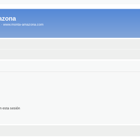
azona
na · www.monta-amazona.com
n esta sesión