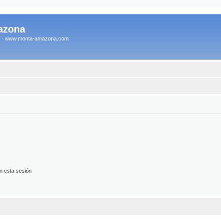
azona
na · www.monta-amazona.com
n esta sesión