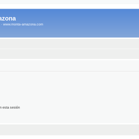
azona
na · www.monta-amazona.com
n esta sesión