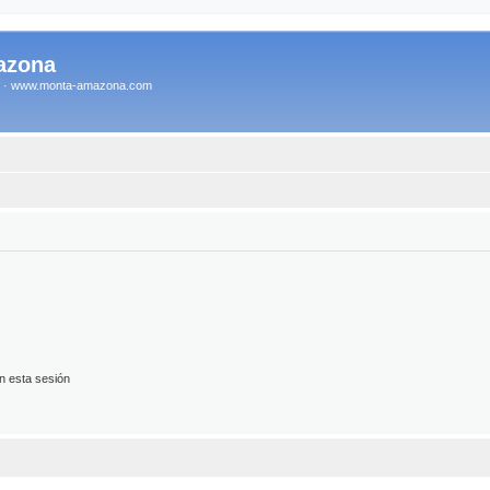
azona
na · www.monta-amazona.com
n esta sesión