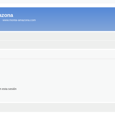
azona
na · www.monta-amazona.com
n esta sesión