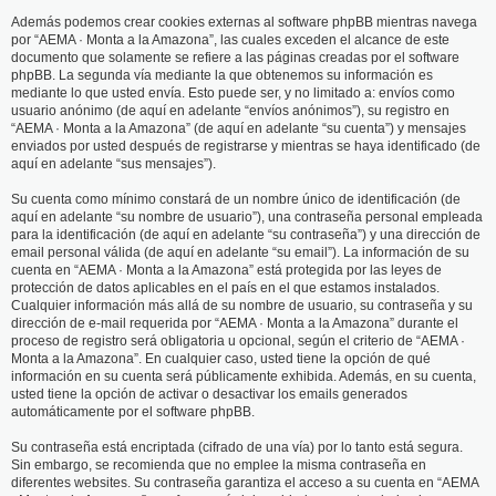
Además podemos crear cookies externas al software phpBB mientras navega
por “AEMA · Monta a la Amazona”, las cuales exceden el alcance de este
documento que solamente se refiere a las páginas creadas por el software
phpBB. La segunda vía mediante la que obtenemos su información es
mediante lo que usted envía. Esto puede ser, y no limitado a: envíos como
usuario anónimo (de aquí en adelante “envíos anónimos”), su registro en
“AEMA · Monta a la Amazona” (de aquí en adelante “su cuenta”) y mensajes
enviados por usted después de registrarse y mientras se haya identificado (de
aquí en adelante “sus mensajes”).
Su cuenta como mínimo constará de un nombre único de identificación (de
aquí en adelante “su nombre de usuario”), una contraseña personal empleada
para la identificación (de aquí en adelante “su contraseña”) y una dirección de
email personal válida (de aquí en adelante “su email”). La información de su
cuenta en “AEMA · Monta a la Amazona” está protegida por las leyes de
protección de datos aplicables en el país en el que estamos instalados.
Cualquier información más allá de su nombre de usuario, su contraseña y su
dirección de e-mail requerida por “AEMA · Monta a la Amazona” durante el
proceso de registro será obligatoria u opcional, según el criterio de “AEMA ·
Monta a la Amazona”. En cualquier caso, usted tiene la opción de qué
información en su cuenta será públicamente exhibida. Además, en su cuenta,
usted tiene la opción de activar o desactivar los emails generados
automáticamente por el software phpBB.
Su contraseña está encriptada (cifrado de una vía) por lo tanto está segura.
Sin embargo, se recomienda que no emplee la misma contraseña en
diferentes websites. Su contraseña garantiza el acceso a su cuenta en “AEMA