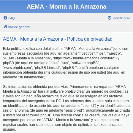
AEMA · Monta a la Amazona
FAQ
Identificarse
Índice general
AEMA · Monta a la Amazona - Política de privacidad
Esta política explica con detalle cómo “AEMA · Monta a la Amazona” junto con
sus empresas asociadas (de aquí en adelante “nosotros”, “nos”, “nuestro”,
“AEMA · Monta a la Amazona”, “https://www.monta-amazona.com/foro”) y
phpBB (de aquí en adelante “ellos”, “sus”, “software phpBB”,
“www.phpbb.com”, “phpBB Limited”, “phpBB Teams”) emplean cualquier
información obtenida durante cualquier sesión de uso por usted (de aquí en
adelante “su información”).
Su información es obtenida por dos vías. Primeramente, navegar por “AEMA ·
Monta a la Amazona” hará al software phpBB crear un número de cookies, las
cuales son un pequeño archivo de texto que se descargan en los archivos
temporales del navegador de su PC. Las primeras dos cookies sólo contienen
un identificador de usuario (de aquí en adelante “user-id”) y un identificador de
sesión anónima (de aquí en adelante “session-id”), automáticamente asignada
a usted por el software phpBB. Una tercera cookie se creará una vez que haya
navegado por temas en “AEMA · Monta a la Amazona” y se emplea para
registrar cuales han sido leídos, con objeto de optimizar su experiencia de
usuario.