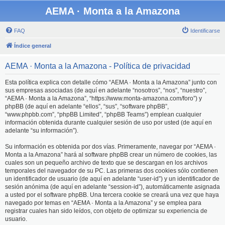
AEMA · Monta a la Amazona
FAQ
Identificarse
Índice general
AEMA · Monta a la Amazona - Política de privacidad
Esta política explica con detalle cómo “AEMA · Monta a la Amazona” junto con
sus empresas asociadas (de aquí en adelante “nosotros”, “nos”, “nuestro”,
“AEMA · Monta a la Amazona”, “https://www.monta-amazona.com/foro”) y
phpBB (de aquí en adelante “ellos”, “sus”, “software phpBB”,
“www.phpbb.com”, “phpBB Limited”, “phpBB Teams”) emplean cualquier
información obtenida durante cualquier sesión de uso por usted (de aquí en
adelante “su información”).
Su información es obtenida por dos vías. Primeramente, navegar por “AEMA ·
Monta a la Amazona” hará al software phpBB crear un número de cookies, las
cuales son un pequeño archivo de texto que se descargan en los archivos
temporales del navegador de su PC. Las primeras dos cookies sólo contienen
un identificador de usuario (de aquí en adelante “user-id”) y un identificador de
sesión anónima (de aquí en adelante “session-id”), automáticamente asignada
a usted por el software phpBB. Una tercera cookie se creará una vez que haya
navegado por temas en “AEMA · Monta a la Amazona” y se emplea para
registrar cuales han sido leídos, con objeto de optimizar su experiencia de
usuario.