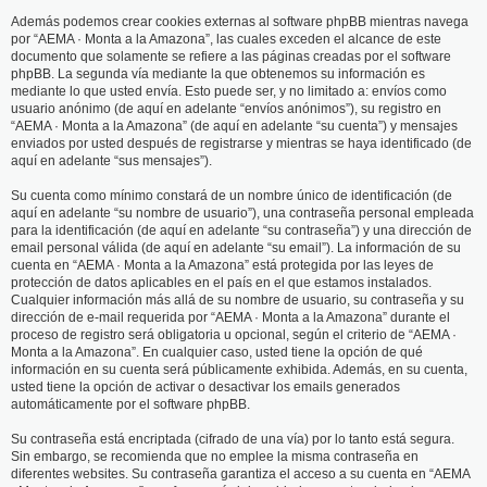
Además podemos crear cookies externas al software phpBB mientras navega
por “AEMA · Monta a la Amazona”, las cuales exceden el alcance de este
documento que solamente se refiere a las páginas creadas por el software
phpBB. La segunda vía mediante la que obtenemos su información es
mediante lo que usted envía. Esto puede ser, y no limitado a: envíos como
usuario anónimo (de aquí en adelante “envíos anónimos”), su registro en
“AEMA · Monta a la Amazona” (de aquí en adelante “su cuenta”) y mensajes
enviados por usted después de registrarse y mientras se haya identificado (de
aquí en adelante “sus mensajes”).
Su cuenta como mínimo constará de un nombre único de identificación (de
aquí en adelante “su nombre de usuario”), una contraseña personal empleada
para la identificación (de aquí en adelante “su contraseña”) y una dirección de
email personal válida (de aquí en adelante “su email”). La información de su
cuenta en “AEMA · Monta a la Amazona” está protegida por las leyes de
protección de datos aplicables en el país en el que estamos instalados.
Cualquier información más allá de su nombre de usuario, su contraseña y su
dirección de e-mail requerida por “AEMA · Monta a la Amazona” durante el
proceso de registro será obligatoria u opcional, según el criterio de “AEMA ·
Monta a la Amazona”. En cualquier caso, usted tiene la opción de qué
información en su cuenta será públicamente exhibida. Además, en su cuenta,
usted tiene la opción de activar o desactivar los emails generados
automáticamente por el software phpBB.
Su contraseña está encriptada (cifrado de una vía) por lo tanto está segura.
Sin embargo, se recomienda que no emplee la misma contraseña en
diferentes websites. Su contraseña garantiza el acceso a su cuenta en “AEMA