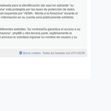
pleada para la identificación (de aquí en adelante “su
na” está protegida por las leyes de protección de datos
mail requerida por “AEMA · Monta a la Amazona” durante el
ué información en su cuenta será públicamente exhibida.
diferentes websites. Su contraseña garantiza el acceso a su
azona”, phpBB u otra tercera parte, legítimamente le
e proceso le solicitará ingresar su nombre de usuario y su
Borrar cookies
Todos los horarios son
UTC+02:00