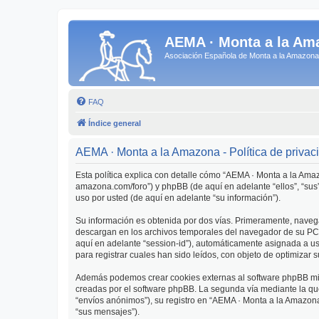
AEMA · Monta a la Am
Asociación Española de Monta a la Amazo
FAQ
Índice general
AEMA · Monta a la Amazona - Política de privac
Esta política explica con detalle cómo “AEMA · Monta a la Ama
amazona.com/foro”) y phpBB (de aquí en adelante “ellos”, “su
uso por usted (de aquí en adelante “su información”).
Su información es obtenida por dos vías. Primeramente, naveg
descargan en los archivos temporales del navegador de su PC. 
aquí en adelante “session-id”), automáticamente asignada a 
para registrar cuales han sido leídos, con objeto de optimizar 
Además podemos crear cookies externas al software phpBB mie
creadas por el software phpBB. La segunda vía mediante la qu
“envíos anónimos”), su registro en “AEMA · Monta a la Amazona
“sus mensajes”).