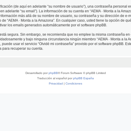
cación (de aquí en adelante “su nombre de usuario”), una contraseña personal em
 en adelante “su email”). La información de su cuenta en “AEMA · Monta a la Amazo
 información más allá de su nombre de usuario, su contraseña y su dirección de e-
erio de “AEMA · Monta a la Amazona”. En cualquier caso, usted tiene la opción de q
ctivar los emails generados automáticamente por el software phpBB.
to está segura. Sin embargo, se recomienda que no emplee la misma contraseña en 
idadosamente y bajo ninguna circunstancia ningún miembro “AEMA · Monta a la Am
 puede usar el servicio “Olvidé mi contraseña” provisto por el software phpBB. Est
 para recuperar su cuenta.
Desarrollado por
phpBB
® Forum Software © phpBB Limited
Traducción al español por
phpBB España
Privacidad
|
Condiciones