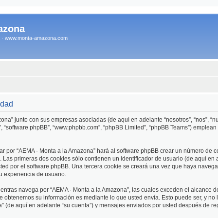
azona
na · www.monta-amazona.com
idad
zona” junto con sus empresas asociadas (de aquí en adelante “nosotros”, “nos”, “n
s”, “software phpBB”, “www.phpbb.com”, “phpBB Limited”, “phpBB Teams”) emplean 
ar por “AEMA · Monta a la Amazona” hará al software phpBB crear un número de co
Las primeras dos cookies sólo contienen un identificador de usuario (de aquí en a
usted por el software phpBB. Una tercera cookie se creará una vez que haya nave
su experiencia de usuario.
ntras navega por “AEMA · Monta a la Amazona”, las cuales exceden el alcance de
e obtenemos su información es mediante lo que usted envía. Esto puede ser, y no 
” (de aquí en adelante “su cuenta”) y mensajes enviados por usted después de regi