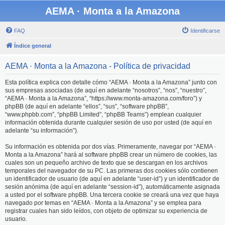
AEMA · Monta a la Amazona
FAQ
Identificarse
Índice general
AEMA · Monta a la Amazona - Política de privacidad
Esta política explica con detalle cómo “AEMA · Monta a la Amazona” junto con
sus empresas asociadas (de aquí en adelante “nosotros”, “nos”, “nuestro”,
“AEMA · Monta a la Amazona”, “https://www.monta-amazona.com/foro”) y
phpBB (de aquí en adelante “ellos”, “sus”, “software phpBB”,
“www.phpbb.com”, “phpBB Limited”, “phpBB Teams”) emplean cualquier
información obtenida durante cualquier sesión de uso por usted (de aquí en
adelante “su información”).
Su información es obtenida por dos vías. Primeramente, navegar por “AEMA ·
Monta a la Amazona” hará al software phpBB crear un número de cookies, las
cuales son un pequeño archivo de texto que se descargan en los archivos
temporales del navegador de su PC. Las primeras dos cookies sólo contienen
un identificador de usuario (de aquí en adelante “user-id”) y un identificador de
sesión anónima (de aquí en adelante “session-id”), automáticamente asignada
a usted por el software phpBB. Una tercera cookie se creará una vez que haya
navegado por temas en “AEMA · Monta a la Amazona” y se emplea para
registrar cuales han sido leídos, con objeto de optimizar su experiencia de
usuario.