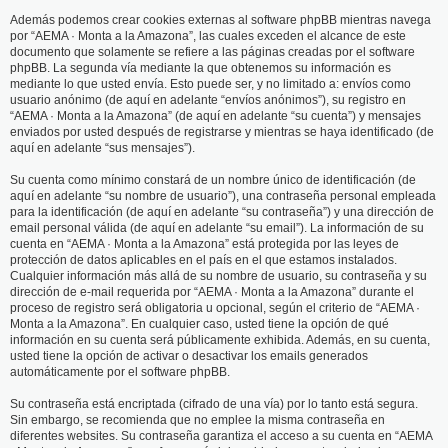
Además podemos crear cookies externas al software phpBB mientras navega
por “AEMA · Monta a la Amazona”, las cuales exceden el alcance de este
documento que solamente se refiere a las páginas creadas por el software
phpBB. La segunda vía mediante la que obtenemos su información es
mediante lo que usted envía. Esto puede ser, y no limitado a: envíos como
usuario anónimo (de aquí en adelante “envíos anónimos”), su registro en
“AEMA · Monta a la Amazona” (de aquí en adelante “su cuenta”) y mensajes
enviados por usted después de registrarse y mientras se haya identificado (de
aquí en adelante “sus mensajes”).
Su cuenta como mínimo constará de un nombre único de identificación (de
aquí en adelante “su nombre de usuario”), una contraseña personal empleada
para la identificación (de aquí en adelante “su contraseña”) y una dirección de
email personal válida (de aquí en adelante “su email”). La información de su
cuenta en “AEMA · Monta a la Amazona” está protegida por las leyes de
protección de datos aplicables en el país en el que estamos instalados.
Cualquier información más allá de su nombre de usuario, su contraseña y su
dirección de e-mail requerida por “AEMA · Monta a la Amazona” durante el
proceso de registro será obligatoria u opcional, según el criterio de “AEMA ·
Monta a la Amazona”. En cualquier caso, usted tiene la opción de qué
información en su cuenta será públicamente exhibida. Además, en su cuenta,
usted tiene la opción de activar o desactivar los emails generados
automáticamente por el software phpBB.
Su contraseña está encriptada (cifrado de una vía) por lo tanto está segura.
Sin embargo, se recomienda que no emplee la misma contraseña en
diferentes websites. Su contraseña garantiza el acceso a su cuenta en “AEMA