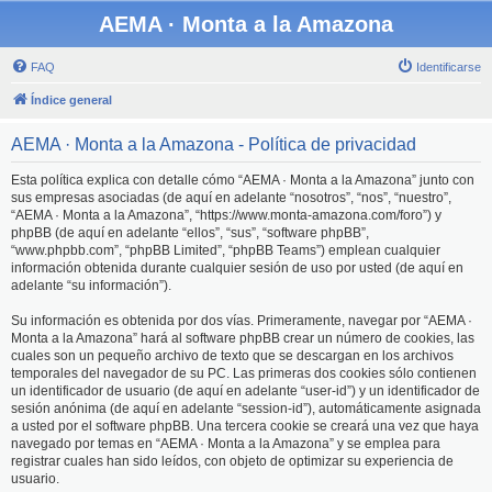
AEMA · Monta a la Amazona
FAQ
Identificarse
Índice general
AEMA · Monta a la Amazona - Política de privacidad
Esta política explica con detalle cómo “AEMA · Monta a la Amazona” junto con
sus empresas asociadas (de aquí en adelante “nosotros”, “nos”, “nuestro”,
“AEMA · Monta a la Amazona”, “https://www.monta-amazona.com/foro”) y
phpBB (de aquí en adelante “ellos”, “sus”, “software phpBB”,
“www.phpbb.com”, “phpBB Limited”, “phpBB Teams”) emplean cualquier
información obtenida durante cualquier sesión de uso por usted (de aquí en
adelante “su información”).
Su información es obtenida por dos vías. Primeramente, navegar por “AEMA ·
Monta a la Amazona” hará al software phpBB crear un número de cookies, las
cuales son un pequeño archivo de texto que se descargan en los archivos
temporales del navegador de su PC. Las primeras dos cookies sólo contienen
un identificador de usuario (de aquí en adelante “user-id”) y un identificador de
sesión anónima (de aquí en adelante “session-id”), automáticamente asignada
a usted por el software phpBB. Una tercera cookie se creará una vez que haya
navegado por temas en “AEMA · Monta a la Amazona” y se emplea para
registrar cuales han sido leídos, con objeto de optimizar su experiencia de
usuario.