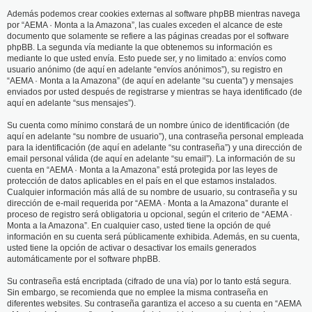
Además podemos crear cookies externas al software phpBB mientras navega
por “AEMA · Monta a la Amazona”, las cuales exceden el alcance de este
documento que solamente se refiere a las páginas creadas por el software
phpBB. La segunda vía mediante la que obtenemos su información es
mediante lo que usted envía. Esto puede ser, y no limitado a: envíos como
usuario anónimo (de aquí en adelante “envíos anónimos”), su registro en
“AEMA · Monta a la Amazona” (de aquí en adelante “su cuenta”) y mensajes
enviados por usted después de registrarse y mientras se haya identificado (de
aquí en adelante “sus mensajes”).
Su cuenta como mínimo constará de un nombre único de identificación (de
aquí en adelante “su nombre de usuario”), una contraseña personal empleada
para la identificación (de aquí en adelante “su contraseña”) y una dirección de
email personal válida (de aquí en adelante “su email”). La información de su
cuenta en “AEMA · Monta a la Amazona” está protegida por las leyes de
protección de datos aplicables en el país en el que estamos instalados.
Cualquier información más allá de su nombre de usuario, su contraseña y su
dirección de e-mail requerida por “AEMA · Monta a la Amazona” durante el
proceso de registro será obligatoria u opcional, según el criterio de “AEMA ·
Monta a la Amazona”. En cualquier caso, usted tiene la opción de qué
información en su cuenta será públicamente exhibida. Además, en su cuenta,
usted tiene la opción de activar o desactivar los emails generados
automáticamente por el software phpBB.
Su contraseña está encriptada (cifrado de una vía) por lo tanto está segura.
Sin embargo, se recomienda que no emplee la misma contraseña en
diferentes websites. Su contraseña garantiza el acceso a su cuenta en “AEMA