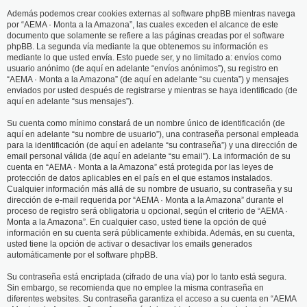
Además podemos crear cookies externas al software phpBB mientras navega
por “AEMA · Monta a la Amazona”, las cuales exceden el alcance de este
documento que solamente se refiere a las páginas creadas por el software
phpBB. La segunda vía mediante la que obtenemos su información es
mediante lo que usted envía. Esto puede ser, y no limitado a: envíos como
usuario anónimo (de aquí en adelante “envíos anónimos”), su registro en
“AEMA · Monta a la Amazona” (de aquí en adelante “su cuenta”) y mensajes
enviados por usted después de registrarse y mientras se haya identificado (de
aquí en adelante “sus mensajes”).
Su cuenta como mínimo constará de un nombre único de identificación (de
aquí en adelante “su nombre de usuario”), una contraseña personal empleada
para la identificación (de aquí en adelante “su contraseña”) y una dirección de
email personal válida (de aquí en adelante “su email”). La información de su
cuenta en “AEMA · Monta a la Amazona” está protegida por las leyes de
protección de datos aplicables en el país en el que estamos instalados.
Cualquier información más allá de su nombre de usuario, su contraseña y su
dirección de e-mail requerida por “AEMA · Monta a la Amazona” durante el
proceso de registro será obligatoria u opcional, según el criterio de “AEMA ·
Monta a la Amazona”. En cualquier caso, usted tiene la opción de qué
información en su cuenta será públicamente exhibida. Además, en su cuenta,
usted tiene la opción de activar o desactivar los emails generados
automáticamente por el software phpBB.
Su contraseña está encriptada (cifrado de una vía) por lo tanto está segura.
Sin embargo, se recomienda que no emplee la misma contraseña en
diferentes websites. Su contraseña garantiza el acceso a su cuenta en “AEMA