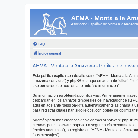
AEMA · Monta a la Am
Asociación Española de Monta a la Amazo
FAQ
Índice general
AEMA · Monta a la Amazona - Política de privac
Esta política explica con detalle cómo “AEMA · Monta a la Ama
amazona.com/foro”) y phpBB (de aquí en adelante “ellos”, “su
uso por usted (de aquí en adelante “su información”).
Su información es obtenida por dos vías. Primeramente, naveg
descargan en los archivos temporales del navegador de su PC. 
aquí en adelante “session-id”), automáticamente asignada a 
para registrar cuales han sido leídos, con objeto de optimizar 
Además podemos crear cookies externas al software phpBB mie
creadas por el software phpBB. La segunda vía mediante la qu
“envíos anónimos”), su registro en “AEMA · Monta a la Amazona
“sus mensajes”).