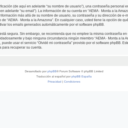
cación (de aquí en adelante “su nombre de usuario”), una contraseña personal em
 en adelante “su email”). La información de su cuenta en “AEMA · Monta a la Amazo
 información más allá de su nombre de usuario, su contraseña y su dirección de e-
erio de “AEMA · Monta a la Amazona”. En cualquier caso, usted tiene la opción de q
ctivar los emails generados automáticamente por el software phpBB.
to está segura. Sin embargo, se recomienda que no emplee la misma contraseña en 
idadosamente y bajo ninguna circunstancia ningún miembro “AEMA · Monta a la Am
 puede usar el servicio “Olvidé mi contraseña” provisto por el software phpBB. Est
 para recuperar su cuenta.
Desarrollado por
phpBB
® Forum Software © phpBB Limited
Traducción al español por
phpBB España
Privacidad
|
Condiciones