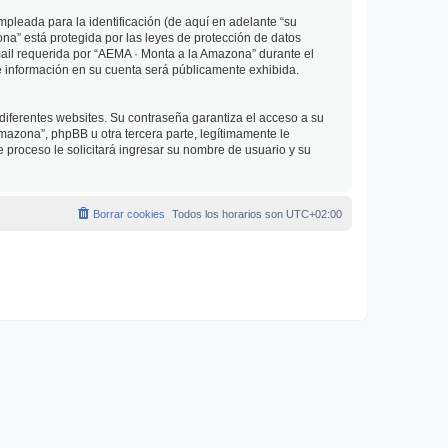
pleada para la identificación (de aquí en adelante “su
na” está protegida por las leyes de protección de datos
mail requerida por “AEMA · Monta a la Amazona” durante el
ué información en su cuenta será públicamente exhibida.
diferentes websites. Su contraseña garantiza el acceso a su
azona”, phpBB u otra tercera parte, legítimamente le
e proceso le solicitará ingresar su nombre de usuario y su
Borrar cookies
Todos los horarios son
UTC+02:00