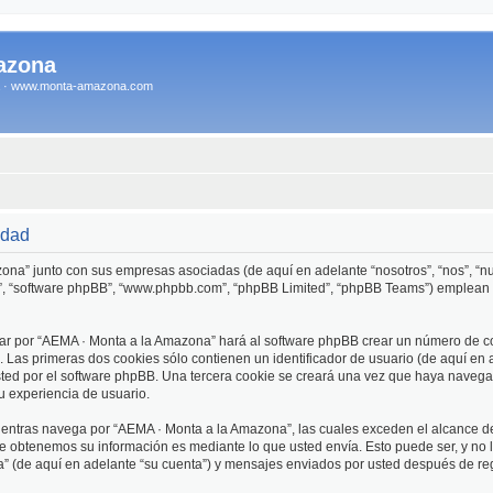
azona
na · www.monta-amazona.com
idad
zona” junto con sus empresas asociadas (de aquí en adelante “nosotros”, “nos”, “n
s”, “software phpBB”, “www.phpbb.com”, “phpBB Limited”, “phpBB Teams”) emplean 
ar por “AEMA · Monta a la Amazona” hará al software phpBB crear un número de co
Las primeras dos cookies sólo contienen un identificador de usuario (de aquí en a
usted por el software phpBB. Una tercera cookie se creará una vez que haya nave
su experiencia de usuario.
ntras navega por “AEMA · Monta a la Amazona”, las cuales exceden el alcance de
e obtenemos su información es mediante lo que usted envía. Esto puede ser, y no 
” (de aquí en adelante “su cuenta”) y mensajes enviados por usted después de regi