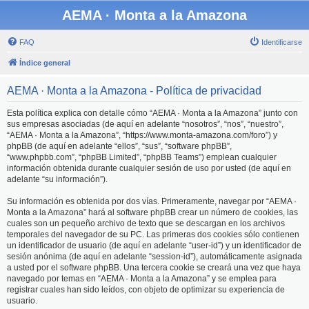
AEMA · Monta a la Amazona
FAQ
Identificarse
Índice general
AEMA · Monta a la Amazona - Política de privacidad
Esta política explica con detalle cómo “AEMA · Monta a la Amazona” junto con
sus empresas asociadas (de aquí en adelante “nosotros”, “nos”, “nuestro”,
“AEMA · Monta a la Amazona”, “https://www.monta-amazona.com/foro”) y
phpBB (de aquí en adelante “ellos”, “sus”, “software phpBB”,
“www.phpbb.com”, “phpBB Limited”, “phpBB Teams”) emplean cualquier
información obtenida durante cualquier sesión de uso por usted (de aquí en
adelante “su información”).
Su información es obtenida por dos vías. Primeramente, navegar por “AEMA ·
Monta a la Amazona” hará al software phpBB crear un número de cookies, las
cuales son un pequeño archivo de texto que se descargan en los archivos
temporales del navegador de su PC. Las primeras dos cookies sólo contienen
un identificador de usuario (de aquí en adelante “user-id”) y un identificador de
sesión anónima (de aquí en adelante “session-id”), automáticamente asignada
a usted por el software phpBB. Una tercera cookie se creará una vez que haya
navegado por temas en “AEMA · Monta a la Amazona” y se emplea para
registrar cuales han sido leídos, con objeto de optimizar su experiencia de
usuario.