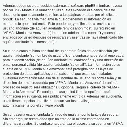
Además podemos crear cookies externas al software phpBB mientras navega
por “AEMA · Monta a la Amazona”, las cuales exceden el alcance de este
documento que solamente se refiere a las páginas creadas por el software
phpBB. La segunda vía mediante la que obtenemos su información es
mediante lo que usted envía. Esto puede ser, y no limitado a: envíos como
usuario anónimo (de aquí en adelante “envíos anónimos”), su registro en
“AEMA · Monta a la Amazona” (de aquí en adelante “su cuenta”) y mensajes
enviados por usted después de registrarse y mientras se haya identificado (de
aquí en adelante “sus mensajes”).
Su cuenta como mínimo constará de un nombre único de identificación (de
aquí en adelante “su nombre de usuario”), una contraseña personal empleada
para la identificación (de aquí en adelante “su contraseña”) y una dirección de
email personal válida (de aquí en adelante “su email”). La información de su
cuenta en “AEMA · Monta a la Amazona” está protegida por las leyes de
protección de datos aplicables en el país en el que estamos instalados.
Cualquier información más allá de su nombre de usuario, su contraseña y su
dirección de e-mail requerida por “AEMA · Monta a la Amazona” durante el
proceso de registro será obligatoria u opcional, según el criterio de “AEMA ·
Monta a la Amazona”. En cualquier caso, usted tiene la opción de qué
información en su cuenta será públicamente exhibida. Además, en su cuenta,
usted tiene la opción de activar o desactivar los emails generados
automáticamente por el software phpBB.
Su contraseña está encriptada (cifrado de una vía) por lo tanto está segura.
Sin embargo, se recomienda que no emplee la misma contraseña en
diferentes websites. Su contraseña garantiza el acceso a su cuenta en “AEMA