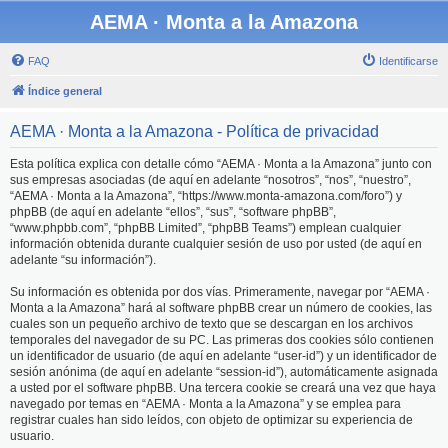
AEMA · Monta a la Amazona
FAQ
Identificarse
Índice general
AEMA · Monta a la Amazona - Política de privacidad
Esta política explica con detalle cómo “AEMA · Monta a la Amazona” junto con
sus empresas asociadas (de aquí en adelante “nosotros”, “nos”, “nuestro”,
“AEMA · Monta a la Amazona”, “https://www.monta-amazona.com/foro”) y
phpBB (de aquí en adelante “ellos”, “sus”, “software phpBB”,
“www.phpbb.com”, “phpBB Limited”, “phpBB Teams”) emplean cualquier
información obtenida durante cualquier sesión de uso por usted (de aquí en
adelante “su información”).
Su información es obtenida por dos vías. Primeramente, navegar por “AEMA ·
Monta a la Amazona” hará al software phpBB crear un número de cookies, las
cuales son un pequeño archivo de texto que se descargan en los archivos
temporales del navegador de su PC. Las primeras dos cookies sólo contienen
un identificador de usuario (de aquí en adelante “user-id”) y un identificador de
sesión anónima (de aquí en adelante “session-id”), automáticamente asignada
a usted por el software phpBB. Una tercera cookie se creará una vez que haya
navegado por temas en “AEMA · Monta a la Amazona” y se emplea para
registrar cuales han sido leídos, con objeto de optimizar su experiencia de
usuario.