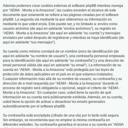
Además podemos crear cookies externas al software phpBB mientras navega
por “AEMA · Monta a la Amazona”, las cuales exceden el alcance de este
documento que solamente se refiere a las páginas creadas por el software
phpBB. La segunda vía mediante la que obtenemos su información es
mediante lo que usted envía. Esto puede ser, y no limitado a: envíos como
usuario anónimo (de aquí en adelante “envíos anónimos”), su registro en
“AEMA · Monta a la Amazona” (de aquí en adelante “su cuenta”) y mensajes
enviados por usted después de registrarse y mientras se haya identificado (de
aquí en adelante “sus mensajes”).
Su cuenta como mínimo constará de un nombre único de identificación (de
aquí en adelante “su nombre de usuario”), una contraseña personal empleada
para la identificación (de aquí en adelante “su contraseña”) y una dirección de
email personal válida (de aquí en adelante “su email”). La información de su
cuenta en “AEMA · Monta a la Amazona” está protegida por las leyes de
protección de datos aplicables en el país en el que estamos instalados.
Cualquier información más allá de su nombre de usuario, su contraseña y su
dirección de e-mail requerida por “AEMA · Monta a la Amazona” durante el
proceso de registro será obligatoria u opcional, según el criterio de “AEMA ·
Monta a la Amazona”. En cualquier caso, usted tiene la opción de qué
información en su cuenta será públicamente exhibida. Además, en su cuenta,
usted tiene la opción de activar o desactivar los emails generados
automáticamente por el software phpBB.
Su contraseña está encriptada (cifrado de una vía) por lo tanto está segura.
Sin embargo, se recomienda que no emplee la misma contraseña en
diferentes websites. Su contraseña garantiza el acceso a su cuenta en “AEMA