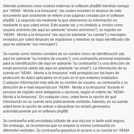
Además podemos crear cookies externas al software phpBB mientras navega
por “AEMA · Monta a la Amazona”, las cuales exceden el alcance de este
documento que solamente se refiere a las páginas creadas por el software
phpBB. La segunda vía mediante la que obtenemos su información es
mediante lo que usted envía. Esto puede ser, y no limitado a: envíos como
usuario anónimo (de aquí en adelante “envíos anónimos”), su registro en
“AEMA · Monta a la Amazona” (de aquí en adelante “su cuenta”) y mensajes
enviados por usted después de registrarse y mientras se haya identificado (de
aquí en adelante “sus mensajes”).
Su cuenta como mínimo constará de un nombre único de identificación (de
aquí en adelante “su nombre de usuario”), una contraseña personal empleada
para la identificación (de aquí en adelante “su contraseña”) y una dirección de
email personal válida (de aquí en adelante “su email”). La información de su
cuenta en “AEMA · Monta a la Amazona” está protegida por las leyes de
protección de datos aplicables en el país en el que estamos instalados.
Cualquier información más allá de su nombre de usuario, su contraseña y su
dirección de e-mail requerida por “AEMA · Monta a la Amazona” durante el
proceso de registro será obligatoria u opcional, según el criterio de “AEMA ·
Monta a la Amazona”. En cualquier caso, usted tiene la opción de qué
información en su cuenta será públicamente exhibida. Además, en su cuenta,
usted tiene la opción de activar o desactivar los emails generados
automáticamente por el software phpBB.
Su contraseña está encriptada (cifrado de una vía) por lo tanto está segura.
Sin embargo, se recomienda que no emplee la misma contraseña en
diferentes websites. Su contraseña garantiza el acceso a su cuenta en “AEMA