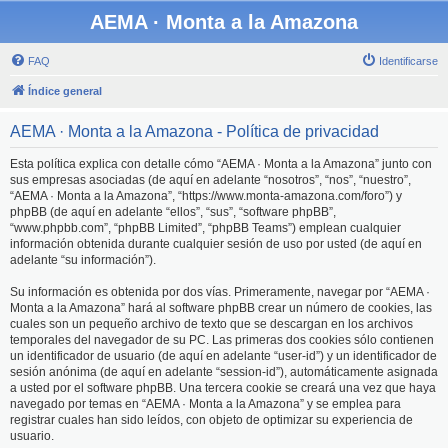
AEMA · Monta a la Amazona
FAQ
Identificarse
Índice general
AEMA · Monta a la Amazona - Política de privacidad
Esta política explica con detalle cómo “AEMA · Monta a la Amazona” junto con
sus empresas asociadas (de aquí en adelante “nosotros”, “nos”, “nuestro”,
“AEMA · Monta a la Amazona”, “https://www.monta-amazona.com/foro”) y
phpBB (de aquí en adelante “ellos”, “sus”, “software phpBB”,
“www.phpbb.com”, “phpBB Limited”, “phpBB Teams”) emplean cualquier
información obtenida durante cualquier sesión de uso por usted (de aquí en
adelante “su información”).
Su información es obtenida por dos vías. Primeramente, navegar por “AEMA ·
Monta a la Amazona” hará al software phpBB crear un número de cookies, las
cuales son un pequeño archivo de texto que se descargan en los archivos
temporales del navegador de su PC. Las primeras dos cookies sólo contienen
un identificador de usuario (de aquí en adelante “user-id”) y un identificador de
sesión anónima (de aquí en adelante “session-id”), automáticamente asignada
a usted por el software phpBB. Una tercera cookie se creará una vez que haya
navegado por temas en “AEMA · Monta a la Amazona” y se emplea para
registrar cuales han sido leídos, con objeto de optimizar su experiencia de
usuario.