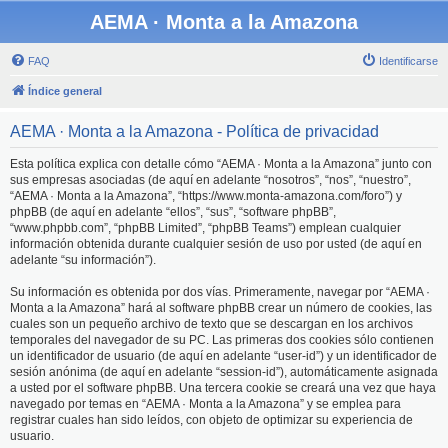
AEMA · Monta a la Amazona
FAQ
Identificarse
Índice general
AEMA · Monta a la Amazona - Política de privacidad
Esta política explica con detalle cómo “AEMA · Monta a la Amazona” junto con
sus empresas asociadas (de aquí en adelante “nosotros”, “nos”, “nuestro”,
“AEMA · Monta a la Amazona”, “https://www.monta-amazona.com/foro”) y
phpBB (de aquí en adelante “ellos”, “sus”, “software phpBB”,
“www.phpbb.com”, “phpBB Limited”, “phpBB Teams”) emplean cualquier
información obtenida durante cualquier sesión de uso por usted (de aquí en
adelante “su información”).
Su información es obtenida por dos vías. Primeramente, navegar por “AEMA ·
Monta a la Amazona” hará al software phpBB crear un número de cookies, las
cuales son un pequeño archivo de texto que se descargan en los archivos
temporales del navegador de su PC. Las primeras dos cookies sólo contienen
un identificador de usuario (de aquí en adelante “user-id”) y un identificador de
sesión anónima (de aquí en adelante “session-id”), automáticamente asignada
a usted por el software phpBB. Una tercera cookie se creará una vez que haya
navegado por temas en “AEMA · Monta a la Amazona” y se emplea para
registrar cuales han sido leídos, con objeto de optimizar su experiencia de
usuario.