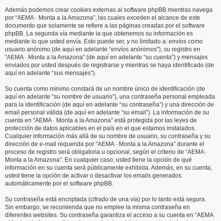
Además podemos crear cookies externas al software phpBB mientras navega
por “AEMA · Monta a la Amazona”, las cuales exceden el alcance de este
documento que solamente se refiere a las páginas creadas por el software
phpBB. La segunda vía mediante la que obtenemos su información es
mediante lo que usted envía. Esto puede ser, y no limitado a: envíos como
usuario anónimo (de aquí en adelante “envíos anónimos”), su registro en
“AEMA · Monta a la Amazona” (de aquí en adelante “su cuenta”) y mensajes
enviados por usted después de registrarse y mientras se haya identificado (de
aquí en adelante “sus mensajes”).
Su cuenta como mínimo constará de un nombre único de identificación (de
aquí en adelante “su nombre de usuario”), una contraseña personal empleada
para la identificación (de aquí en adelante “su contraseña”) y una dirección de
email personal válida (de aquí en adelante “su email”). La información de su
cuenta en “AEMA · Monta a la Amazona” está protegida por las leyes de
protección de datos aplicables en el país en el que estamos instalados.
Cualquier información más allá de su nombre de usuario, su contraseña y su
dirección de e-mail requerida por “AEMA · Monta a la Amazona” durante el
proceso de registro será obligatoria u opcional, según el criterio de “AEMA ·
Monta a la Amazona”. En cualquier caso, usted tiene la opción de qué
información en su cuenta será públicamente exhibida. Además, en su cuenta,
usted tiene la opción de activar o desactivar los emails generados
automáticamente por el software phpBB.
Su contraseña está encriptada (cifrado de una vía) por lo tanto está segura.
Sin embargo, se recomienda que no emplee la misma contraseña en
diferentes websites. Su contraseña garantiza el acceso a su cuenta en “AEMA