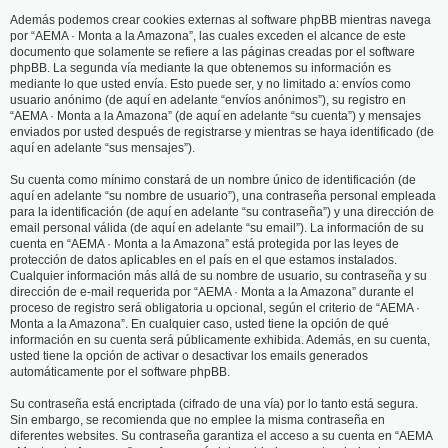
Además podemos crear cookies externas al software phpBB mientras navega
por “AEMA · Monta a la Amazona”, las cuales exceden el alcance de este
documento que solamente se refiere a las páginas creadas por el software
phpBB. La segunda vía mediante la que obtenemos su información es
mediante lo que usted envía. Esto puede ser, y no limitado a: envíos como
usuario anónimo (de aquí en adelante “envíos anónimos”), su registro en
“AEMA · Monta a la Amazona” (de aquí en adelante “su cuenta”) y mensajes
enviados por usted después de registrarse y mientras se haya identificado (de
aquí en adelante “sus mensajes”).
Su cuenta como mínimo constará de un nombre único de identificación (de
aquí en adelante “su nombre de usuario”), una contraseña personal empleada
para la identificación (de aquí en adelante “su contraseña”) y una dirección de
email personal válida (de aquí en adelante “su email”). La información de su
cuenta en “AEMA · Monta a la Amazona” está protegida por las leyes de
protección de datos aplicables en el país en el que estamos instalados.
Cualquier información más allá de su nombre de usuario, su contraseña y su
dirección de e-mail requerida por “AEMA · Monta a la Amazona” durante el
proceso de registro será obligatoria u opcional, según el criterio de “AEMA ·
Monta a la Amazona”. En cualquier caso, usted tiene la opción de qué
información en su cuenta será públicamente exhibida. Además, en su cuenta,
usted tiene la opción de activar o desactivar los emails generados
automáticamente por el software phpBB.
Su contraseña está encriptada (cifrado de una vía) por lo tanto está segura.
Sin embargo, se recomienda que no emplee la misma contraseña en
diferentes websites. Su contraseña garantiza el acceso a su cuenta en “AEMA