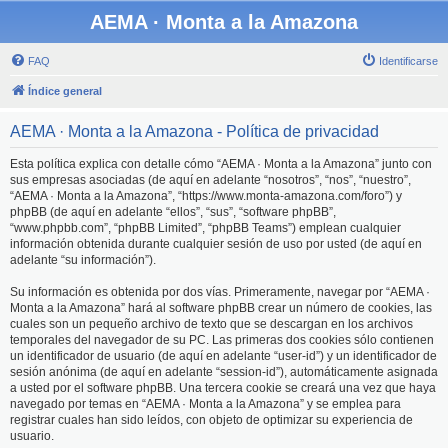
AEMA · Monta a la Amazona
FAQ
Identificarse
Índice general
AEMA · Monta a la Amazona - Política de privacidad
Esta política explica con detalle cómo “AEMA · Monta a la Amazona” junto con
sus empresas asociadas (de aquí en adelante “nosotros”, “nos”, “nuestro”,
“AEMA · Monta a la Amazona”, “https://www.monta-amazona.com/foro”) y
phpBB (de aquí en adelante “ellos”, “sus”, “software phpBB”,
“www.phpbb.com”, “phpBB Limited”, “phpBB Teams”) emplean cualquier
información obtenida durante cualquier sesión de uso por usted (de aquí en
adelante “su información”).
Su información es obtenida por dos vías. Primeramente, navegar por “AEMA ·
Monta a la Amazona” hará al software phpBB crear un número de cookies, las
cuales son un pequeño archivo de texto que se descargan en los archivos
temporales del navegador de su PC. Las primeras dos cookies sólo contienen
un identificador de usuario (de aquí en adelante “user-id”) y un identificador de
sesión anónima (de aquí en adelante “session-id”), automáticamente asignada
a usted por el software phpBB. Una tercera cookie se creará una vez que haya
navegado por temas en “AEMA · Monta a la Amazona” y se emplea para
registrar cuales han sido leídos, con objeto de optimizar su experiencia de
usuario.