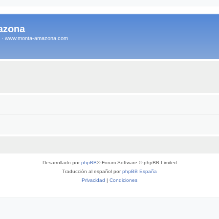
azona
na · www.monta-amazona.com
Desarrollado por
phpBB
® Forum Software © phpBB Limited
Traducción al español por
phpBB España
Privacidad
|
Condiciones