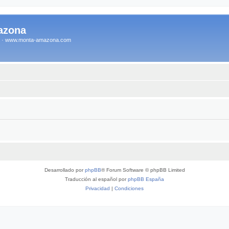
azona
na · www.monta-amazona.com
Desarrollado por
phpBB
® Forum Software © phpBB Limited
Traducción al español por
phpBB España
Privacidad
|
Condiciones