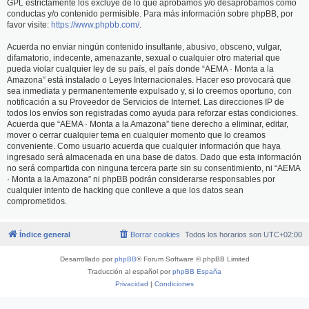
GPL estrictamente los excluye de lo que aprobamos y/o desaprobamos como
conductas y/o contenido permisible. Para más información sobre phpBB, por
favor visite:
https://www.phpbb.com/
.
Acuerda no enviar ningún contenido insultante, abusivo, obsceno, vulgar,
difamatorio, indecente, amenazante, sexual o cualquier otro material que
pueda violar cualquier ley de su país, el país donde “AEMA · Monta a la
Amazona” está instalado o Leyes Internacionales. Hacer eso provocará que
sea inmediata y permanentemente expulsado y, si lo creemos oportuno, con
notificación a su Proveedor de Servicios de Internet. Las direcciones IP de
todos los envíos son registradas como ayuda para reforzar estas condiciones.
Acuerda que “AEMA · Monta a la Amazona” tiene derecho a eliminar, editar,
mover o cerrar cualquier tema en cualquier momento que lo creamos
conveniente. Como usuario acuerda que cualquier información que haya
ingresado será almacenada en una base de datos. Dado que esta información
no será compartida con ninguna tercera parte sin su consentimiento, ni “AEMA
· Monta a la Amazona” ni phpBB podrán considerarse responsables por
cualquier intento de hacking que conlleve a que los datos sean
comprometidos.
Índice general
Borrar cookies
Todos los horarios son
UTC+02:00
Desarrollado por
phpBB
® Forum Software © phpBB Limited
Traducción al español por
phpBB España
Privacidad
|
Condiciones