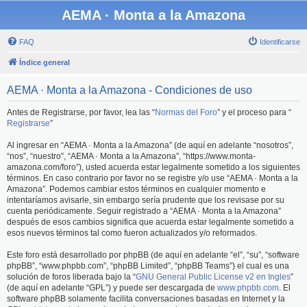
AEMA · Monta a la Amazona
FAQ
Identificarse
Índice general
AEMA · Monta a la Amazona - Condiciones de uso
Antes de Registrarse, por favor, lea las “
Normas del Foro
” y el proceso para “
Registrarse
”
Al ingresar en “AEMA · Monta a la Amazona” (de aquí en adelante “nosotros”,
“nos”, “nuestro”, “AEMA · Monta a la Amazona”, “https://www.monta-
amazona.com/foro”), usted acuerda estar legalmente sometido a los siguientes
términos. En caso contrario por favor no se registre y/o use “AEMA · Monta a la
Amazona”. Podemos cambiar estos términos en cualquier momento e
intentaríamos avisarle, sin embargo sería prudente que los revisase por su
cuenta periódicamente. Seguir registrado a “AEMA · Monta a la Amazona”
después de esos cambios significa que acuerda estar legalmente sometido a
esos nuevos términos tal como fueron actualizados y/o reformados.
Este foro está desarrollado por phpBB (de aquí en adelante “el”, “su”, “software
phpBB”, “www.phpbb.com”, “phpBB Limited”, “phpBB Teams”) el cual es una
solución de foros liberada bajo la “
GNU General Public License v2 en Ingles
”
(de aquí en adelante “GPL”) y puede ser descargada de
www.phpbb.com
. El
software phpBB solamente facilita conversaciones basadas en Internet y la