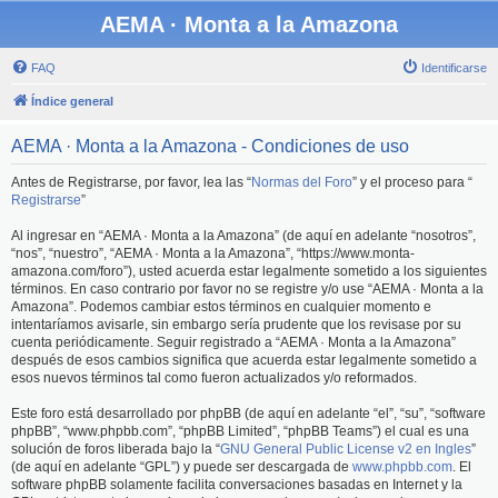
AEMA · Monta a la Amazona
FAQ
Identificarse
Índice general
AEMA · Monta a la Amazona - Condiciones de uso
Antes de Registrarse, por favor, lea las “
Normas del Foro
” y el proceso para “
Registrarse
”
Al ingresar en “AEMA · Monta a la Amazona” (de aquí en adelante “nosotros”,
“nos”, “nuestro”, “AEMA · Monta a la Amazona”, “https://www.monta-
amazona.com/foro”), usted acuerda estar legalmente sometido a los siguientes
términos. En caso contrario por favor no se registre y/o use “AEMA · Monta a la
Amazona”. Podemos cambiar estos términos en cualquier momento e
intentaríamos avisarle, sin embargo sería prudente que los revisase por su
cuenta periódicamente. Seguir registrado a “AEMA · Monta a la Amazona”
después de esos cambios significa que acuerda estar legalmente sometido a
esos nuevos términos tal como fueron actualizados y/o reformados.
Este foro está desarrollado por phpBB (de aquí en adelante “el”, “su”, “software
phpBB”, “www.phpbb.com”, “phpBB Limited”, “phpBB Teams”) el cual es una
solución de foros liberada bajo la “
GNU General Public License v2 en Ingles
”
(de aquí en adelante “GPL”) y puede ser descargada de
www.phpbb.com
. El
software phpBB solamente facilita conversaciones basadas en Internet y la