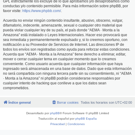
GPL estrictamente los excluye de lo que aprobamos y/o desaprobamos como
conductas y/o contenido permisible. Para más información sobre phpBB, por
favor visite:
https://www.phpbb.com/
.
Acuerda no enviar ningún contenido insultante, abusivo, obsceno, vulgar,
difamatorio, indecente, amenazante, sexual o cualquier otro material que
pueda violar cualquier ley de su país, el país donde “AEMA · Monta a la
Amazona” está instalado o Leyes Internacionales. Hacer eso provocará que
sea inmediata y permanentemente expulsado y, si lo creemos oportuno, con
notificación a su Proveedor de Servicios de Internet. Las direcciones IP de
todos los envíos son registradas como ayuda para reforzar estas condiciones.
Acuerda que “AEMA · Monta a la Amazona” tiene derecho a eliminar, editar,
mover o cerrar cualquier tema en cualquier momento que lo creamos
conveniente. Como usuario acuerda que cualquier información que haya
ingresado será almacenada en una base de datos. Dado que esta información
no será compartida con ninguna tercera parte sin su consentimiento, ni “AEMA
· Monta a la Amazona” ni phpBB podrán considerarse responsables por
cualquier intento de hacking que conlleve a que los datos sean
comprometidos.
Índice general
Borrar cookies
Todos los horarios son
UTC+02:00
Desarrollado por
phpBB
® Forum Software © phpBB Limited
Traducción al español por
phpBB España
Privacidad
|
Condiciones