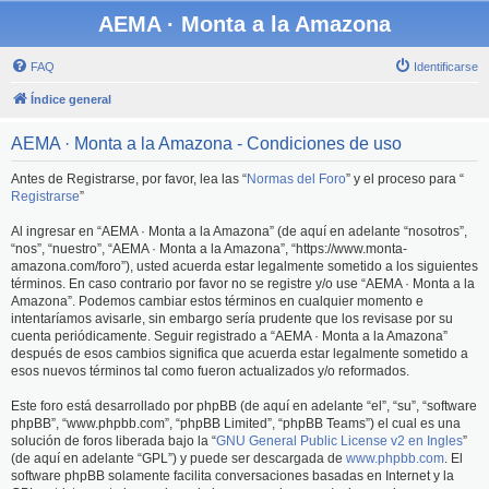
AEMA · Monta a la Amazona
FAQ
Identificarse
Índice general
AEMA · Monta a la Amazona - Condiciones de uso
Antes de Registrarse, por favor, lea las “
Normas del Foro
” y el proceso para “
Registrarse
”
Al ingresar en “AEMA · Monta a la Amazona” (de aquí en adelante “nosotros”,
“nos”, “nuestro”, “AEMA · Monta a la Amazona”, “https://www.monta-
amazona.com/foro”), usted acuerda estar legalmente sometido a los siguientes
términos. En caso contrario por favor no se registre y/o use “AEMA · Monta a la
Amazona”. Podemos cambiar estos términos en cualquier momento e
intentaríamos avisarle, sin embargo sería prudente que los revisase por su
cuenta periódicamente. Seguir registrado a “AEMA · Monta a la Amazona”
después de esos cambios significa que acuerda estar legalmente sometido a
esos nuevos términos tal como fueron actualizados y/o reformados.
Este foro está desarrollado por phpBB (de aquí en adelante “el”, “su”, “software
phpBB”, “www.phpbb.com”, “phpBB Limited”, “phpBB Teams”) el cual es una
solución de foros liberada bajo la “
GNU General Public License v2 en Ingles
”
(de aquí en adelante “GPL”) y puede ser descargada de
www.phpbb.com
. El
software phpBB solamente facilita conversaciones basadas en Internet y la