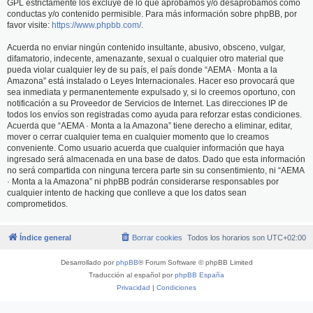
GPL estrictamente los excluye de lo que aprobamos y/o desaprobamos como
conductas y/o contenido permisible. Para más información sobre phpBB, por
favor visite:
https://www.phpbb.com/
.
Acuerda no enviar ningún contenido insultante, abusivo, obsceno, vulgar,
difamatorio, indecente, amenazante, sexual o cualquier otro material que
pueda violar cualquier ley de su país, el país donde “AEMA · Monta a la
Amazona” está instalado o Leyes Internacionales. Hacer eso provocará que
sea inmediata y permanentemente expulsado y, si lo creemos oportuno, con
notificación a su Proveedor de Servicios de Internet. Las direcciones IP de
todos los envíos son registradas como ayuda para reforzar estas condiciones.
Acuerda que “AEMA · Monta a la Amazona” tiene derecho a eliminar, editar,
mover o cerrar cualquier tema en cualquier momento que lo creamos
conveniente. Como usuario acuerda que cualquier información que haya
ingresado será almacenada en una base de datos. Dado que esta información
no será compartida con ninguna tercera parte sin su consentimiento, ni “AEMA
· Monta a la Amazona” ni phpBB podrán considerarse responsables por
cualquier intento de hacking que conlleve a que los datos sean
comprometidos.
Índice general
Borrar cookies
Todos los horarios son
UTC+02:00
Desarrollado por
phpBB
® Forum Software © phpBB Limited
Traducción al español por
phpBB España
Privacidad
|
Condiciones