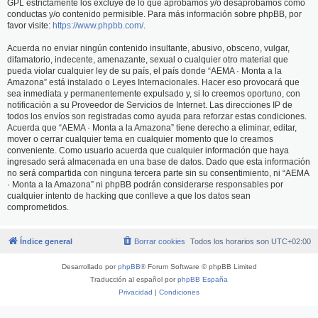
GPL estrictamente los excluye de lo que aprobamos y/o desaprobamos como
conductas y/o contenido permisible. Para más información sobre phpBB, por
favor visite:
https://www.phpbb.com/
.
Acuerda no enviar ningún contenido insultante, abusivo, obsceno, vulgar,
difamatorio, indecente, amenazante, sexual o cualquier otro material que
pueda violar cualquier ley de su país, el país donde “AEMA · Monta a la
Amazona” está instalado o Leyes Internacionales. Hacer eso provocará que
sea inmediata y permanentemente expulsado y, si lo creemos oportuno, con
notificación a su Proveedor de Servicios de Internet. Las direcciones IP de
todos los envíos son registradas como ayuda para reforzar estas condiciones.
Acuerda que “AEMA · Monta a la Amazona” tiene derecho a eliminar, editar,
mover o cerrar cualquier tema en cualquier momento que lo creamos
conveniente. Como usuario acuerda que cualquier información que haya
ingresado será almacenada en una base de datos. Dado que esta información
no será compartida con ninguna tercera parte sin su consentimiento, ni “AEMA
· Monta a la Amazona” ni phpBB podrán considerarse responsables por
cualquier intento de hacking que conlleve a que los datos sean
comprometidos.
Índice general
Borrar cookies
Todos los horarios son
UTC+02:00
Desarrollado por
phpBB
® Forum Software © phpBB Limited
Traducción al español por
phpBB España
Privacidad
|
Condiciones