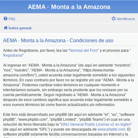
AEMA · Monta a la Amazona
FAQ
Identificarse
Índice general
AEMA · Monta a la Amazona - Condiciones de uso
Antes de Registrarse, por favor, lea las “
Normas del Foro
” y el proceso para “
Registrarse
”
Al ingresar en “AEMA · Monta a la Amazona” (de aquí en adelante “nosotros”,
“nos”, “nuestro”, “AEMA · Monta a la Amazona”, “https://www.monta-
amazona.com/foro”), usted acuerda estar legalmente sometido a los siguientes
términos. En caso contrario por favor no se registre y/o use “AEMA · Monta a la
Amazona”. Podemos cambiar estos términos en cualquier momento e
intentaríamos avisarle, sin embargo sería prudente que los revisase por su
cuenta periódicamente. Seguir registrado a “AEMA · Monta a la Amazona”
después de esos cambios significa que acuerda estar legalmente sometido a
esos nuevos términos tal como fueron actualizados y/o reformados.
Este foro está desarrollado por phpBB (de aquí en adelante “el”, “su”, “software
phpBB”, “www.phpbb.com”, “phpBB Limited”, “phpBB Teams”) el cual es una
solución de foros liberada bajo la “
GNU General Public License v2 en Ingles
”
(de aquí en adelante “GPL”) y puede ser descargada de
www.phpbb.com
. El
software phpBB solamente facilita conversaciones basadas en Internet y la