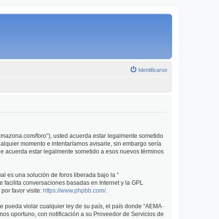
Identificarse
-amazona.com/foro”), usted acuerda estar legalmente sometido
ualquier momento e intentaríamos avisarle, sin embargo sería
ue acuerda estar legalmente sometido a esos nuevos términos
l es una solución de foros liberada bajo la “
e facilita conversaciones basadas en Internet y la GPL
or favor visite:
https://www.phpbb.com/
.
e pueda violar cualquier ley de su país, el país donde “AEMA ·
os oportuno, con notificación a su Proveedor de Servicios de