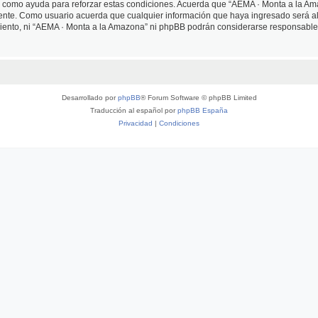
as como ayuda para reforzar estas condiciones. Acuerda que “AEMA · Monta a la Ama
ente. Como usuario acuerda que cualquier información que haya ingresado será 
miento, ni “AEMA · Monta a la Amazona” ni phpBB podrán considerarse responsables
Desarrollado por
phpBB
® Forum Software © phpBB Limited
Traducción al español por
phpBB España
Privacidad
|
Condiciones