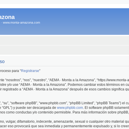
azona
na · www.monta-amazona.com
uso
 proceso para “
Registrarse
”
te “nosotros”, “nos”, “nuestro”, “AEMA · Monta a la Amazona”, “https://www.monta
registre y/o use “AEMA · Monta a la Amazona”. Podemos cambiar estos términos en c
ir registrado a “AEMA · Monta a la Amazona” después de esos cambios significa q
”, “su”, “software phpBB”, “www.phpbb.com”, “phpBB Limited”, “phpBB Teams”) el cua
te “GPL”) y puede ser descargada de
www.phpbb.com
. El software phpBB solament
os como conductas y/o contenido permisible. Para más información sobre phpBB, p
o, vulgar, difamatorio, indecente, amenazante, sexual o cualquier otro material qu
Hacer eso provocará que sea inmediata y permanentemente expulsado y, si lo creem