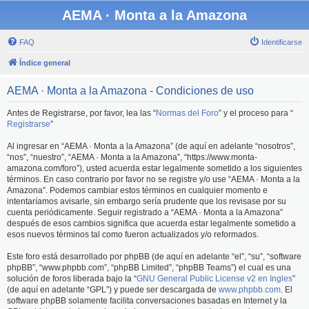
AEMA · Monta a la Amazona
FAQ
Identificarse
Índice general
AEMA · Monta a la Amazona - Condiciones de uso
Antes de Registrarse, por favor, lea las “
Normas del Foro
” y el proceso para “
Registrarse
”
Al ingresar en “AEMA · Monta a la Amazona” (de aquí en adelante “nosotros”,
“nos”, “nuestro”, “AEMA · Monta a la Amazona”, “https://www.monta-
amazona.com/foro”), usted acuerda estar legalmente sometido a los siguientes
términos. En caso contrario por favor no se registre y/o use “AEMA · Monta a la
Amazona”. Podemos cambiar estos términos en cualquier momento e
intentaríamos avisarle, sin embargo sería prudente que los revisase por su
cuenta periódicamente. Seguir registrado a “AEMA · Monta a la Amazona”
después de esos cambios significa que acuerda estar legalmente sometido a
esos nuevos términos tal como fueron actualizados y/o reformados.
Este foro está desarrollado por phpBB (de aquí en adelante “el”, “su”, “software
phpBB”, “www.phpbb.com”, “phpBB Limited”, “phpBB Teams”) el cual es una
solución de foros liberada bajo la “
GNU General Public License v2 en Ingles
”
(de aquí en adelante “GPL”) y puede ser descargada de
www.phpbb.com
. El
software phpBB solamente facilita conversaciones basadas en Internet y la