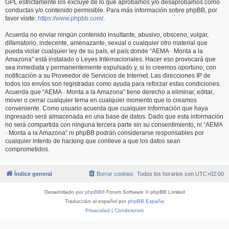
GPL estrictamente los excluye de lo que aprobamos y/o desaprobamos como
conductas y/o contenido permisible. Para más información sobre phpBB, por
favor visite:
https://www.phpbb.com/
.
Acuerda no enviar ningún contenido insultante, abusivo, obsceno, vulgar,
difamatorio, indecente, amenazante, sexual o cualquier otro material que
pueda violar cualquier ley de su país, el país donde “AEMA · Monta a la
Amazona” está instalado o Leyes Internacionales. Hacer eso provocará que
sea inmediata y permanentemente expulsado y, si lo creemos oportuno, con
notificación a su Proveedor de Servicios de Internet. Las direcciones IP de
todos los envíos son registradas como ayuda para reforzar estas condiciones.
Acuerda que “AEMA · Monta a la Amazona” tiene derecho a eliminar, editar,
mover o cerrar cualquier tema en cualquier momento que lo creamos
conveniente. Como usuario acuerda que cualquier información que haya
ingresado será almacenada en una base de datos. Dado que esta información
no será compartida con ninguna tercera parte sin su consentimiento, ni “AEMA
· Monta a la Amazona” ni phpBB podrán considerarse responsables por
cualquier intento de hacking que conlleve a que los datos sean
comprometidos.
Índice general
Borrar cookies
Todos los horarios son
UTC+02:00
Desarrollado por
phpBB
® Forum Software © phpBB Limited
Traducción al español por
phpBB España
Privacidad
|
Condiciones