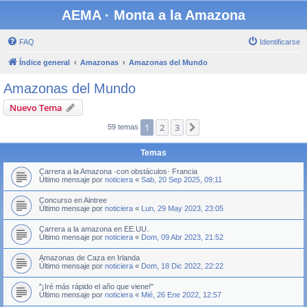
AEMA · Monta a la Amazona
FAQ
Identificarse
Índice general
Amazonas
Amazonas del Mundo
Amazonas del Mundo
Nuevo Tema
1
2
3
Siguiente
59 temas
Temas
Carrera a la Amazona ·con obstáculos· Francia
Último mensaje por
noticiera
«
Sab, 20 Sep 2025, 09:11
Concurso en Aintree
Último mensaje por
noticiera
«
Lun, 29 May 2023, 23:05
Carrera a la amazona en EE.UU.
Último mensaje por
noticiera
«
Dom, 09 Abr 2023, 21:52
Amazonas de Caza en Irlanda
Último mensaje por
noticiera
«
Dom, 18 Dic 2022, 22:22
"¡Iré más rápido el año que viene!"
Último mensaje por
noticiera
«
Mié, 26 Ene 2022, 12:57