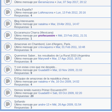
Último mensaje por
iberamazona
«
Jue, 07 Sep 2017, 20:12
¿Viva España?
Último mensaje por
LolAmazona
«
Lun, 13 Feb 2012, 20:16
Respuestas:
4
Blog Interesante.
Último mensaje por
natalma
«
Mar, 19 Abr 2011, 14:47
Respuestas:
1
Escaramuza Charra (Mexicana)
Último mensaje por
profecuestre
«
Mié, 23 Feb 2011, 21:31
Respuestas:
1
Amazonas en Chambord, Lion d'Angers, Paris.
Último mensaje por
crisvaquera
«
Mar, 01 Feb 2011, 10:48
Respuestas:
5
Queremos Saber... los resultados de La Rural 2010 (Argentina
Último mensaje por
Marywell
«
Mar, 17 Ago 2010, 16:51
Respuestas:
8
Y con estas creo que me despido...
Último mensaje por
Guada69
«
Mar, 10 Nov 2009, 21:02
Respuestas:
9
El Equipo de amazonas de la republica checa
Último mensaje por
natalma
«
Vie, 16 Oct 2009, 14:02
Respuestas:
4
Hemos tenido nuestro Primer Encuentro!!!!!
Último mensaje por
Guada69
«
Sab, 03 Oct 2009, 02:20
Respuestas:
20
Soñando
Último mensaje por
andre-13
«
Mié, 26 Ago 2009, 01:54
Respuestas:
3