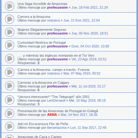
Una Saga Increíble de Amazonas
Último mensaje por
profecuestre
«
Jue, 18 Feb 2021, 21:29
Carrera a la Amazona
Último mensaje por
noticiera
«
Jue, 21 Ene 2021, 22:54
Mujeres Elegantemente Seguras
Último mensaje por
profecuestre
«
Jue, 05 Nov 2020, 18:51
Curiosidad Histórica de Portugal
Último mensaje por
profecuestre
«
Dom, 04 Oct 2020, 10:58
. . . y mientras las inglesas montando en el Tío Vivo
Último mensaje por
profecuestre
«
Vie, 23 Ago 2019, 02:51
Respuestas:
2
Carrera a la Amazona ·campo a través· Francia
Último mensaje por
noticiera
«
Mar, 07 May 2019, 00:52
Carreras a la Amazona en Calgary
Último mensaje por
profecuestre
«
Mié, 11 Jul 2018, 01:17
Respuestas:
6
*¡lectura interesante!* "The Telegraph" año 2001
Último mensaje por
LienDeraedt
«
Mié, 16 May 2018, 08:18
Respuestas:
3
Presentación de las Amazonas de Portugal en Golegã
Último mensaje por
AEMA
«
Mar, 14 Nov 2017, 18:36
Adri en Escaramuza Flor de Peña
Último mensaje por
iberamazona
«
Lun, 11 Sep 2017, 22:48
Amazonas de Caza y Campo