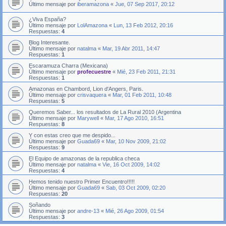
Último mensaje por
iberamazona
«
Jue, 07 Sep 2017, 20:12
¿Viva España?
Último mensaje por
LolAmazona
«
Lun, 13 Feb 2012, 20:16
Respuestas:
4
Blog Interesante.
Último mensaje por
natalma
«
Mar, 19 Abr 2011, 14:47
Respuestas:
1
Escaramuza Charra (Mexicana)
Último mensaje por
profecuestre
«
Mié, 23 Feb 2011, 21:31
Respuestas:
1
Amazonas en Chambord, Lion d'Angers, Paris.
Último mensaje por
crisvaquera
«
Mar, 01 Feb 2011, 10:48
Respuestas:
5
Queremos Saber... los resultados de La Rural 2010 (Argentina
Último mensaje por
Marywell
«
Mar, 17 Ago 2010, 16:51
Respuestas:
8
Y con estas creo que me despido...
Último mensaje por
Guada69
«
Mar, 10 Nov 2009, 21:02
Respuestas:
9
El Equipo de amazonas de la republica checa
Último mensaje por
natalma
«
Vie, 16 Oct 2009, 14:02
Respuestas:
4
Hemos tenido nuestro Primer Encuentro!!!!!
Último mensaje por
Guada69
«
Sab, 03 Oct 2009, 02:20
Respuestas:
20
Soñando
Último mensaje por
andre-13
«
Mié, 26 Ago 2009, 01:54
Respuestas:
3