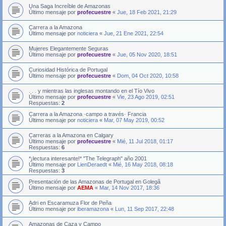
Una Saga Increíble de Amazonas
Último mensaje por
profecuestre
«
Jue, 18 Feb 2021, 21:29
Carrera a la Amazona
Último mensaje por
noticiera
«
Jue, 21 Ene 2021, 22:54
Mujeres Elegantemente Seguras
Último mensaje por
profecuestre
«
Jue, 05 Nov 2020, 18:51
Curiosidad Histórica de Portugal
Último mensaje por
profecuestre
«
Dom, 04 Oct 2020, 10:58
. . . y mientras las inglesas montando en el Tío Vivo
Último mensaje por
profecuestre
«
Vie, 23 Ago 2019, 02:51
Respuestas:
2
Carrera a la Amazona ·campo a través· Francia
Último mensaje por
noticiera
«
Mar, 07 May 2019, 00:52
Carreras a la Amazona en Calgary
Último mensaje por
profecuestre
«
Mié, 11 Jul 2018, 01:17
Respuestas:
6
*¡lectura interesante!* "The Telegraph" año 2001
Último mensaje por
LienDeraedt
«
Mié, 16 May 2018, 08:18
Respuestas:
3
Presentación de las Amazonas de Portugal en Golegã
Último mensaje por
AEMA
«
Mar, 14 Nov 2017, 18:36
Adri en Escaramuza Flor de Peña
Último mensaje por
iberamazona
«
Lun, 11 Sep 2017, 22:48
Amazonas de Caza y Campo