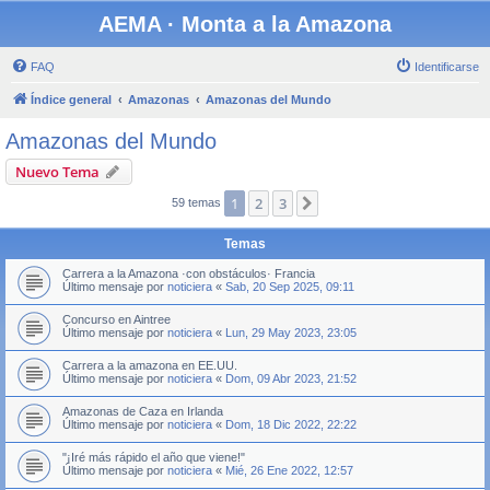
AEMA · Monta a la Amazona
FAQ
Identificarse
Índice general
Amazonas
Amazonas del Mundo
Amazonas del Mundo
Nuevo Tema
1
2
3
Siguiente
59 temas
Temas
Carrera a la Amazona ·con obstáculos· Francia
Último mensaje por
noticiera
«
Sab, 20 Sep 2025, 09:11
Concurso en Aintree
Último mensaje por
noticiera
«
Lun, 29 May 2023, 23:05
Carrera a la amazona en EE.UU.
Último mensaje por
noticiera
«
Dom, 09 Abr 2023, 21:52
Amazonas de Caza en Irlanda
Último mensaje por
noticiera
«
Dom, 18 Dic 2022, 22:22
"¡Iré más rápido el año que viene!"
Último mensaje por
noticiera
«
Mié, 26 Ene 2022, 12:57