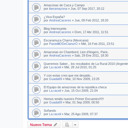
Amazonas de Caza y Campo
por
iberamazona
»
Jue, 07 Sep 2017, 20:12
¿Viva España?
por
AndreaCaceres
»
Jue, 09 Feb 2012, 18:20
Blog Interesante.
por
AndreaCaceres
»
Dom, 17 Abr 2011, 11:51
Escaramuza Charra (Mexicana)
por
PastelillODeCianurO
»
Mié, 16 Feb 2011, 23:51
Amazonas en Chambord, Lion d'Angers, Paris.
por
AndreaCaceres
»
Sab, 29 Ene 2011, 18:30
Queremos Saber... los resultados de La Rural 2010 (Argenti
por
La.raceli
»
Mié, 28 Jul 2010, 01:25
Y con estas creo que me despido...
por
Guada69
»
Mar, 10 Nov 2009, 13:25
El Equipo de amazonas de la republica checa
por
La.raceli
»
Jue, 15 Oct 2009, 21:04
Hemos tenido nuestro Primer Encuentro!!!!!
por
Guada69
»
Mar, 01 Sep 2009, 00:50
Soñando
por
La.raceli
»
Mar, 25 Ago 2009, 07:37
Nuevo Tema