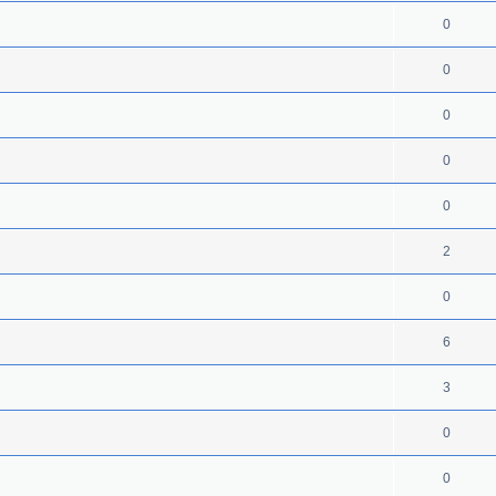
0
0
0
0
0
2
0
6
3
0
0