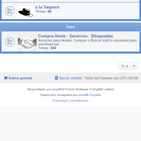
a la Vaquera
Temas:
68
Foro
Compra-Venta · Servicios · Búsquedas
Anuncios para Vender, Comprar o Buscar todo lo necesario para
una Amazona
Temas:
164
Ir a
Índice general
Borrar cookies
Todos los horarios son
UTC+02:00
Desarrollado por
phpBB
® Forum Software © phpBB Limited
Traducción al español por
phpBB España
Privacidad
|
Condiciones