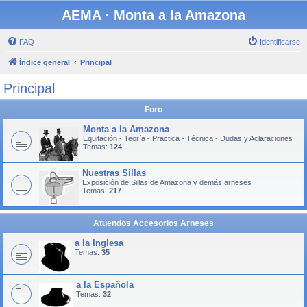
AEMA · Monta a la Amazona
FAQ
Identificarse
Índice general
Principal
Principal
Foro
Monta a la Amazona
Equitación - Teoría - Practica - Técnica - Dudas y Aclaraciones
Temas:
124
Nuestras Sillas
Exposición de Sillas de Amazona y demás arneses
Temas:
217
Atuendos Accesorios Arneses
a la Inglesa
Temas:
35
a la Española
Temas:
32