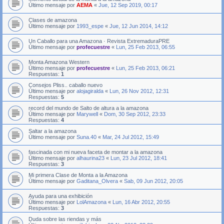
Último mensaje por
AEMA
«
Jue, 12 Sep 2019, 00:17
Clases de amazona
Último mensaje por
1993_espe
«
Jue, 12 Jun 2014, 14:12
Un Caballo para una Amazona · Revista ExtremaduraPRE
Último mensaje por
profecuestre
«
Lun, 25 Feb 2013, 06:55
Monta Amazona Western
Último mensaje por
profecuestre
«
Lun, 25 Feb 2013, 06:21
Respuestas:
1
Consejos Pliss.. caballo nuevo
Último mensaje por
alojagiralda
«
Lun, 26 Nov 2012, 12:31
Respuestas:
5
record del mundo de Salto de altura a la amazona
Último mensaje por
Marywell
«
Dom, 30 Sep 2012, 23:33
Respuestas:
4
Saltar a la amazona
Último mensaje por
Suna.40
«
Mar, 24 Jul 2012, 15:49
fascinada con mi nueva faceta de montar a la amazona
Último mensaje por
alhaurina23
«
Lun, 23 Jul 2012, 18:41
Respuestas:
3
Mi primera Clase de Monta a la Amazona
Último mensaje por
Gaditana_Olvera
«
Sab, 09 Jun 2012, 20:05
Ayuda para una exhibición
Último mensaje por
LolAmazona
«
Lun, 16 Abr 2012, 20:55
Respuestas:
3
Duda sobre las riendas y más